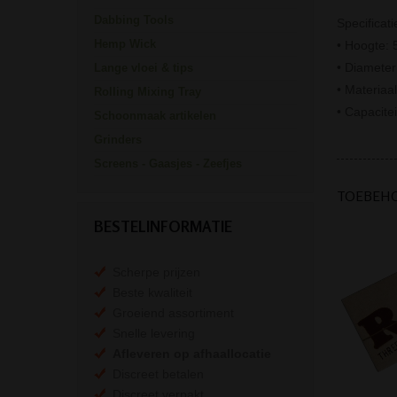
Dabbing Tools
Specificati
Hemp Wick
• Hoogte:
• Diamete
Lange vloei & tips
• Materiaa
Rolling Mixing Tray
• Capacitei
Schoonmaak artikelen
Grinders
Screens - Gaasjes - Zeefjes
TOEBEH
BESTELINFORMATIE
Scherpe prijzen
Beste kwaliteit
Groeiend assortiment
Snelle levering
Afleveren op afhaallocatie
Discreet betalen
Discreet verpakt