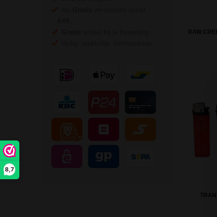
Nu
Gratis
verzenden vanaf
€49,
-
Gratis
artikel bij je bestelling
RAW CRED
Veilig, makkelijk, betrouwbaar
8,7
TRAN