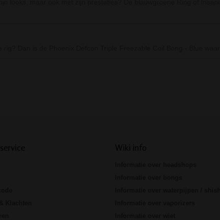
zijn looks, maar ook met zijn prestaties? De blauwgroene Ring of In
rig? Dan is de Phoenix Defcon Triple Freezable Coil Bong - Blue waar
Prev
Next
service
Wiki info
Informatie over headshops
Informatie over bongs
code
Informatie over waterpijpen / shis
& Klachten
Informatie over vaporizers
ren
Informatie over wiet