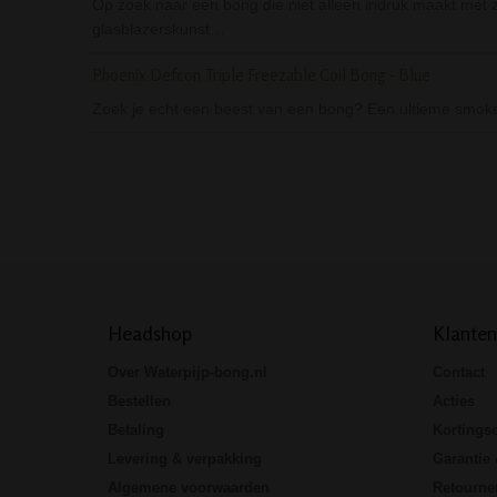
Op zoek naar een bong die niet alleen indruk maakt met 
glasblazerskunst…
Phoenix Defcon Triple Freezable Coil Bong - Blue
Zoek je echt een beest van een bong? Een ultieme smoke 
Headshop
Klanten
Over Waterpijp-bong.nl
Contact
Bestellen
Acties
Betaling
Kortings
Levering & verpakking
Garantie 
Algemene voorwaarden
Retourne