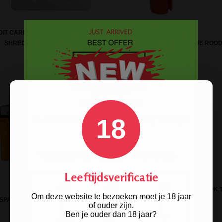
IT CARD GRINDER - TREE-WAY
SHREDDER CARD
POCKET PARTY WATERPIJPJE ROO
18
Leeftijdsverificatie
KAVATZA SECRET JOINT STASH BOOK 
Om deze website te bezoeken moet je 18 jaar
SPARANT UNILITE LIGHTER
HABIT - LARGE
of ouder zijn.
Ben je ouder dan 18 jaar?