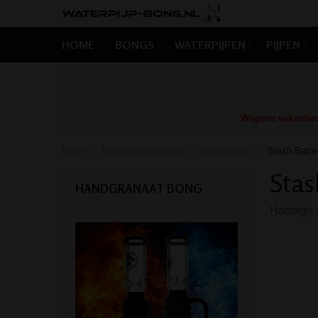
HOME
BONGS
WATERPIJPEN
PIJPEN
Wegens vakantiedr
Home
Rookbenodigdheden
Stash boxen
Stash Batte
/
/
/
Stas
HANDGRANAAT BONG
Handige s