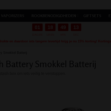
VAPORIZERS
ROOKBENODIGDHEDEN
GIFTSETS
E
01
18
49
12
DAGEN
UREN
MIN
SEC
ukte en daardoor iets langere levertijd krijg je nu 15% korting! Kortin
ry Smokkel Batterij
h Battery Smokkel Batterij
tash box om iets veilig te verstoppen.