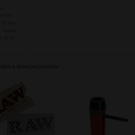
es:
 59 mm
r: 33 mm
l: metaal
t: 20 ml
OREN & BENODIGDHEDEN