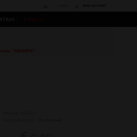
LADEN...
MIJN ACCOUNT
XTRAS
# SALE #
gscode: "VAKANTIE".
Artikelnr: 0550404
Voorraadindicatie:
Op voorraad
€ 9,90