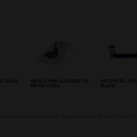
Prev
Next
 GREEN
D-SMOKE HQ 4-PARTS GRINDER
GLASS HAND PIPE
D EDITION
RED
GOLD FUMING 10 
 decoratieve kleine glazen pijp. De pijp bevat aan de zijkant een carb