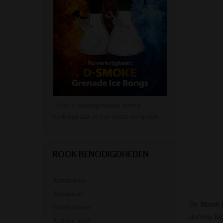
Stoere
handgranaat bong
verkrijgbaar in het zwart en groen.
ROOK BENODIGDHEDEN
Aanstekers
Asbakken
De
Stash 
Stash boxen
dummy batt
Actieve kool