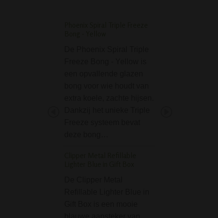
Phoenix Spiral Triple Freeze
D-SMOKE Peace Se
Bong - Yellow
Double Perc Black 
De Phoenix Spiral Triple
De D-SMOKE Pe
Freeze Bong - Yellow is
Seekah Double
een opvallende glazen
Perc Black Bubble
bong voor wie houdt van
prachtige kunstw
extra koele, zachte hijsen.
glas van het excl
Dankzij het unieke Triple
Europese premiu
Freeze systeem bevat
D-SMOKE. Noem 
deze bong…
je het wil, een bo
bubbler…
Clipper Metal Refillable
Lighter Blue in Gift Box
D-SMOKE Badass P
Bong Pink + Precool
De Clipper Metal
Refillable Lighter Blue in
De D-SMOKE Ba
Gift Box is een mooie
Power Bong Pink
blauwe aansteker van
Precooler is een