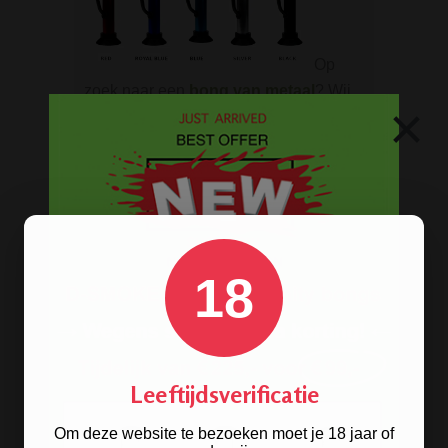
Op
zoek naar een
bong van metaal
? Wij
×
hebben ze! De oldschool metalen
bongs in 10 verschillende kleuren.
BONGS
Acryl bongs
18
Bong schoonmaken
Glazen bongs
Precooler Ashcatcher bongs
Leeftijdsverificatie
Bamboe bongs
Om deze website te bezoeken moet je 18 jaar of
Freezable bongs