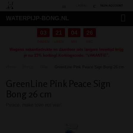
LADEN...
MIJN ACCOUNT
WATERPIJP-BONG.NL
03
21
04
25
DAGEN
UREN
MIN
SEC
Wegens vakantiedrukte en daardoor iets langere levertijd krijg
je nu 15% korting! Kortingscode: "VAKANTIE".
Home
Bongs
Glas
GreenLine Pink Peace Sign Bong 26 cm
/
/
/
GreenLine Pink Peace Sign
Bong 26 cm
Peace, make love not war!