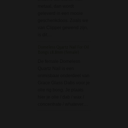
metaal, dan wordt
geweldige set va
geleverd in een mooie
populaire D-SM
geschenkdoos. Zoals we
Badass Power Bo
van Clipper gewend zijn,
met de D-SMOKE
is dit…
Percolator precoo
geweldige combin
Domeless Quartz Nail For Oil
want door…
Bongs 18.8mm (female)
Granade Pattern Tra
De female Domeless
Ice Bong - Limited E
Quartz Nail is een
onmisbaar onderdeel van
De Granade Patt
Grace Glass Dabs voor je
Tranparant Ice Bo
olie rig bong. Je plaats
Limited Edition is
hier je olie / dab / wax /
bijzonder fraaie b
concentrate / whatever…
Deze transparant 
bong heeft een
opmerkelijk grana
reliëfpatroon. Het