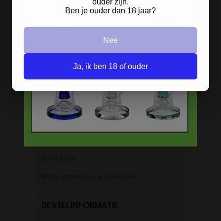
ouder zijn.
Ben je ouder dan 18 jaar?
Ice bongs
Olie bongs & bubblers
Nee
Percolator bongs
Ja, ik ben 18 of ouder
Metalen bongs
Keramische bongs
Pure Glass bongs
Speciale bongs
Bong gift sets
Bong shop
Bong accessoires & onderdelen
BESTELINFORMATIE