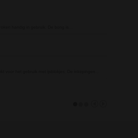
Metal Spinning
roken handig in gebruik. De bong is…
Deze metalen as
Formerly Abus
De Formerly Ab
D-SMOKE Pink
kt voor het gebruik met ijsblokjes. De inkepingen…
De D-SMOKE Pin