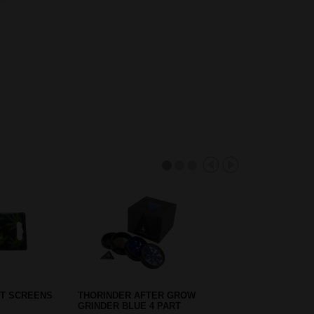
BOO STASH
METAL / ROSE WOOD PIPE 8,5
CM