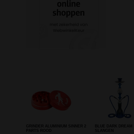
BLACK LEAF PERCOLATOR PRE-
PEARL GRIP ACRYL
COOLER ICEBONG BLACK
GREEN