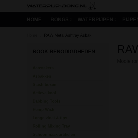
HOME
BONGS
WATERPIJPEN
PIJPE
Home
RAW Metal Ashtray Asbak
/
k
RAW
p zeep
ROOK BENODIGDHEDEN
n
Mooie ro
chalen
Aanstekers
ssen
Asbakken
Stash boxen
Actieve kool
Dabbing Tools
Hemp Wick
Lange vloei & tips
Rolling Mixing Tray
Schoonmaak artikelen