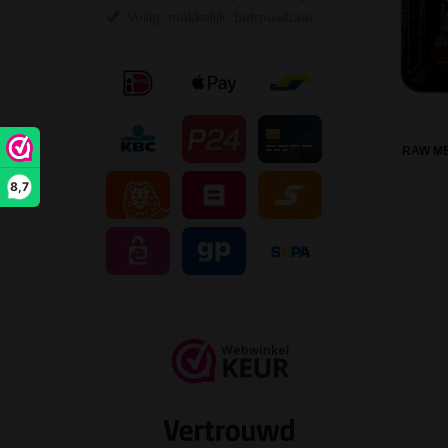
Veilig, makkelijk, betrouwbaar
RAW ME
8,7