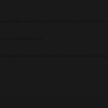
m een redelijke compacte bong. Met de kromming in de hals maakt het 
gte: 10 cm• Materiaal: steen
van goede kwaliteit. Deze 10 inch bong van het merk Phoenix is geschi
Prev
Next