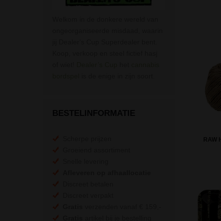
Welkom in de donkere wereld van
ongeorganiseerde misdaad, waarin
jij Dealer's Cup Superdealer bent.
Koop, verkoop en steel fictief hasj
of wiet!
Dealer’s Cup
het
cannabis
bordspel
is de enige in zijn soort.
BESTELINFORMATIE
Scherpe prijzen
RAW 
Groeiend assortiment
Snelle levering
Afleveren op afhaallocatie
Discreet betalen
Discreet verpakt
Gratis
verzenden vanaf € 159,-
Gratis
artikel bij je bestelling