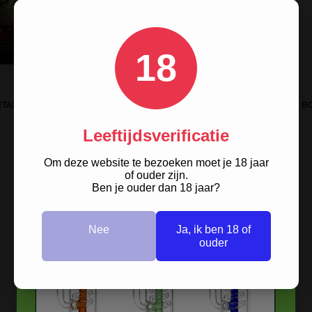
18
TAL ROLLING TRAY 'FOREST'
RAW SLIDE TOP TIN - STORE STASH B
Leeftijdsverificatie
Om deze website te bezoeken moet je 18 jaar
of ouder zijn.
Ben je ouder dan 18 jaar?
Nee
Ja, ik ben 18 of
ouder