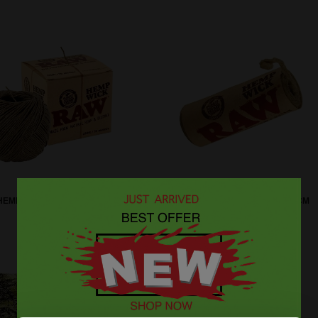
HEMP WICK BALL 76 METER
RAW HEMP WICK LARGE 600 CM