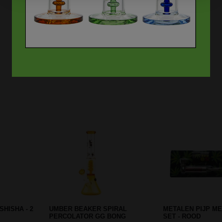
Prev
Next
 BONG
BLACK LEAF PERCOLATOR PRE-
BLACK LEAF BAM
COOLER ICEBONG PINK
STORAGE BOX