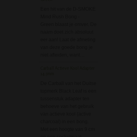
De Phoenix Dripp
Een hit van de D-SMOKE
Bong - Blue is ee
Mind Rush Bong -
premium bong va
Green blaast je omver. De
kwaliteit. Deze 10
naam doet zich absoluut
bong van het mer
eer aan! Laat de afmeting
Phoenix is geschi
van deze goede bong je
het gebruik met ij
niet afleiden, want…
De inkepingen…
Carball Actieve Kool Adapter
Grace Glass Black T
14.5mm
Perc Bong - Limited 
De Carball van het Duitse
De Grace Glass B
topmerk Black Leaf is een
Tree-Arm Perc B
tussenstuk adapter ten
Limited Edition is
behoeve van het gebruik
elegante en
van actieve kool (active
hoogwaardige gl
charcoal) in een bong.
bong die kracht
Met een hoogte van 9 cm
combineert met sti
en een socketmaat…
zijn moderne zwa