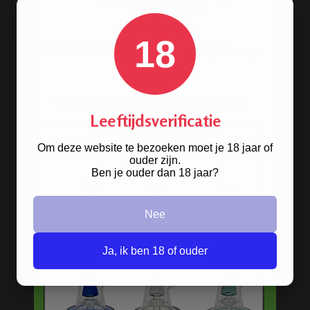
18
Op
Leeftijdsverificatie
zoek naar een
bong van metaal
? Wij
hebben ze! De oldschool metalen
Om deze website te bezoeken moet je 18 jaar of
bongs in 10 verschillende kleuren.
ouder zijn.
Ben je ouder dan 18 jaar?
BONGS
Nee
Acryl bongs
Ja, ik ben 18 of ouder
Bong schoonmaken
Glazen bongs