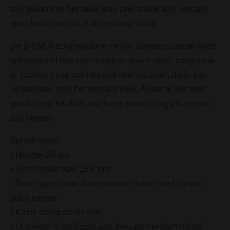
zijn gewicht en het dikke glas zeer solide aan. Met zijn
grote brede voet, blijft deze stevig staan.
De D-SMOKE Atmosphere Yellow Banger Bubbler wordt
geleverd met een zeer degelijke quartz glass banger om
te dabben, maar ook met een normale bowl, die je kan
verwisselen voor het normale werk. Al met al een zeer
goede hoge kwaliteit dab bong waar je lang plezier van
zult hebben.
Specificaties:
• Hoogte: 29 cm
• Joint socket size: 18.8 mm
• Down pipe: vaste downstem met losse bowl / quartz
glass banger
• Kleur: transparant / geel
• Materiaal: borosilicaat glas (banger van kwartsglas)