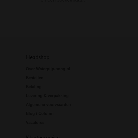
accenten en robu
uitstraling…
Headshop
Over Waterpijp-bong.nl
Bestellen
Betaling
Levering & verpakking
Algemene voorwaarden
Blog / Column
Vacatures
Klantenservice