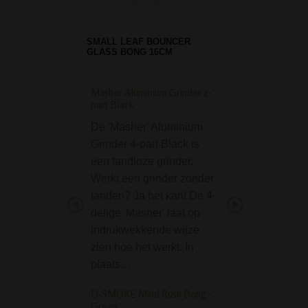
SMALL LEAF BOUNCER
GLASS BONG 16CM
Masher Aluminium Grinder 4-
Multi Leaf Belly Gl
part Black
transparant
De 'Masher' Aluminium
Multi Leaf Belly G
Grinder 4-part Black is
Bong transparant 
een tandloze grinder.
mooi vormgegeve
Werkt een grinder zonder
met wiet decorati
tanden? Ja het kan! De 4-
roken van wiet m
delige 'Masher' laat op
bong is een waar 
indrukwekkende wijze
Ook heeft deze b
zien hoe het werkt. In
zogenaamde…
plaats…
Phoenix Dripper Ice
Blue
D-SMOKE Mind Rush Bong -
Green