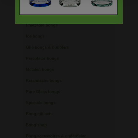
Precooler Ashcatcher bongs
Bamboe bongs
Freezable bongs
Ice bongs
Olie bongs & bubblers
Percolator bongs
Metalen bongs
Keramische bongs
Pure Glass bongs
Speciale bongs
Bong gift sets
Bong shop
Bong accessoires & onderdelen