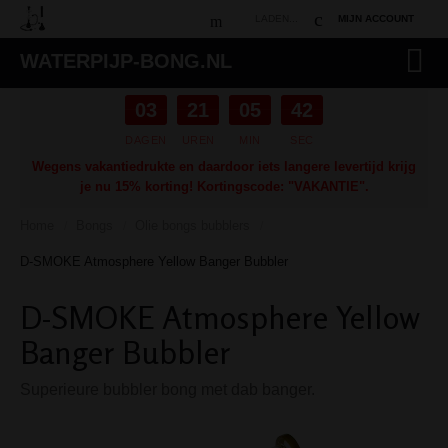
LADEN...
MIJN ACCOUNT
WATERPIJP-BONG.NL
03
21
05
41
DAGEN
UREN
MIN
SEC
Wegens vakantiedrukte en daardoor iets langere levertijd krijg
je nu 15% korting! Kortingscode: "VAKANTIE".
Home
Bongs
Olie bongs bubblers
/
/
/
D-SMOKE Atmosphere Yellow Banger Bubbler
D-SMOKE Atmosphere Yellow
Banger Bubbler
Superieure bubbler bong met dab banger.