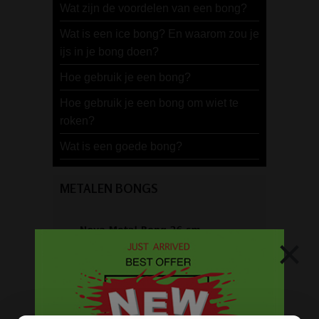
Wat zijn de voordelen van een bong?
Wat is een ice bong? En waarom zou je
ijs in je bong doen?
Hoe gebruik je een bong?
Hoe gebruik je een bong om wiet te
roken?
Wat is een goede bong?
METALEN BONGS
×