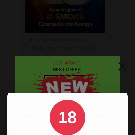
Stoere
handgranaat bong
verkrijgbaar in het zwart en groen.
×
ROOK BENODIGDHEDEN
Aanstekers
Asbakken
Stash boxen
Actieve kool
18
Dabbing Tools
Hemp Wick
Lange vloei & tips