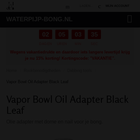
LADEN...
MIJN ACCOUNT
WATERPIJP-BONG.NL
02
05
03
34
DAGEN
UREN
MIN
SEC
Wegens vakantiedrukte en daardoor iets langere levertijd krijg
je nu 15% korting! Kortingscode: "VAKANTIE".
Home
Rookbenodigdheden
Dabbing tools
/
/
/
Vapor Bowl Oil Adapter Black Leaf
Vapor Bowl Oil Adapter Black
Leaf
Olie adapter met dome en nail voor je bong.