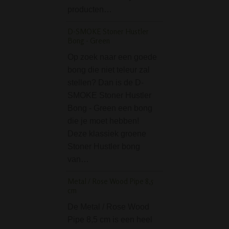
percolator ook ee
producten…
bijpassende preco
D-SMOKE Stoner Hustler
ashcatcher met…
Bong - Green
Saxo Glass Bong in 
Op zoek naar een goede
bong die niet teleur zal
Een glazen bong 
stellen? Dan is de D-
cm hoog opgebor
SMOKE Stoner Hustler
een doos met
Bong - Green een bong
fluweelachtige sto
die je moet hebben!
Mooi om in op te 
Deze klassiek groene
maar ook leuk om
Stoner Hustler bong
cadeau te doen.
van…
Glass…
Metal / Rose Wood Pipe 8,5
Black Leaf Rolling T
cm
'Mushroom' Small
De Metal / Rose Wood
Een stoner kan ei
Pipe 8,5 cm is een heel
niet zonder een 