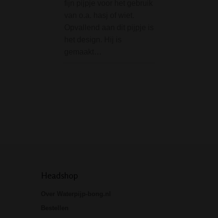
fijn pijpje voor het gebruik
rolling / mixing tr
van o.a. hasj of wiet.
voor op schoot, b
Opvallend aan dit pijpje is
tafel of waar dan
het design. Hij is
je jointje te draaie
gemaakt…
(water)pijp of…
Headshop
Over Waterpijp-bong.nl
Bestellen