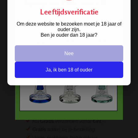
Rolling Mixing Tray
Leeftijdsverificatie
Schoonmaak artikelen
Grinders
Om deze website te bezoeken moet je 18 jaar of
ouder zijn.
Screens - Gaasjes - Zeefjes
Ben je ouder dan 18 jaar?
BESTELINFORMATIE
Nee
Scherpe prijzen
Ja, ik ben 18 of ouder
Beste kwaliteit
Groeiend assortiment
Snelle levering
Afleveren op afhaallocatie
Discreet betalen
Discreet verpakt
Nu
Gratis
verzenden vanaf
€49,
-
Gratis
artikel bij je bestelling
Veilig, makkelijk, betrouwbaar