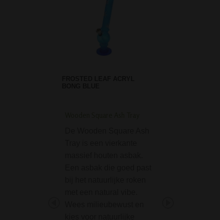
FROSTED LEAF ACRYL
BONG BLUE
Wooden Square Ash Tray
Black Leaf Perc. Pre
Icebong Amber
De Wooden Square Ash
De Black Leaf Per
Tray is een vierkante
Pre-cooler Icebo
massief houten asbak.
Amber is een mo
Een asbak die goed past
amberkleurige bo
bij het natuurlijke roken
het Duitse topmer
met een natural vibe.
Leaf. Deze bong 
Wees milieubewust en
naast een 4-slit 
kies voor natuurlijke