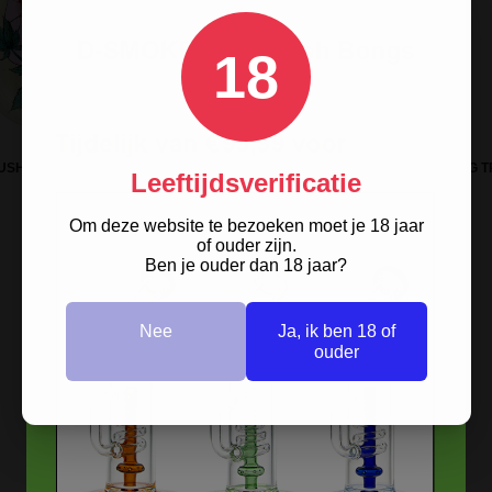
18
USHROOM LOVER ROLLING TRAY
G-ROLLZ COLOSSAL DREAM ROLLING 
Leeftijdsverificatie
SMALL
SMALL
Om deze website te bezoeken moet je 18 jaar
of ouder zijn.
Ben je ouder dan 18 jaar?
Nee
Ja, ik ben 18 of
ouder