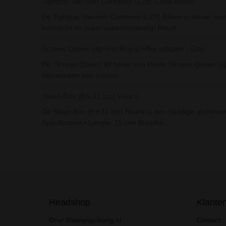
Tightpac Vacuum Container 0,29L Clear-Blauw
De Tightpac Vacuum Container 0,29L Blauw is ideaal voor
luchtdicht en super waterbestendig! Houdt…
Screen Queen pijp met Royal Filter adapter - Grijs
De 'Screen Queen' kit bevat een kleine 'Screen Queen' pijp
filteradapter kan tussen…
Stash Box (8 x 11 cm) Peace
De Stash Box (8 x 11 cm) Peace is een handige aluminium d
Specificaties:• Lengte: 11 cm• Breedte:…
Headshop
Klante
Over Waterpijp-bong.nl
Contact