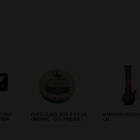
Prev
Next
ACT GLASS
LIGHTER SINNER SKULL -
RASTA SMOKING 
REFILLABLE
TRANSPARANT