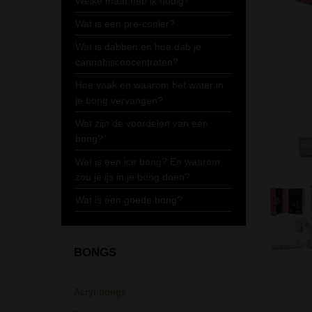
Welke maat heb ik nodig?
Wat is een pre-cooler?
Wat is dabben en hoe dab je
cannabisconcentraten?
Hoe vaak en waarom het water in
je bong vervangen?
Wat zijn de voordelen van een
bong?
Wat is een ice bong? En waarom
zou je ijs in je bong doen?
Wat is een goede bong?
BONGS
Acryl bongs