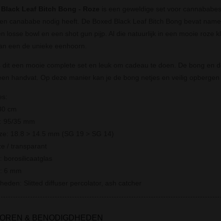
Black Leaf Bitch Bong - Roze
is een geweldige set voor cannababes!
een canababe nodig heeft. De Boxed Black Leaf Bitch Bong bevat namel
en losse bowl en een shot gun pijp. Al die natuurlijk in een mooie roze
an een de unieke eenhoorn.
is dit een mooie complete set en leuk om cadeau te doen. De bong en 
en handvat. Op deze manier kan je de bong netjes en veilig opberg
es:
30 cm
r: 95/35 mm
ize: 18.8 > 14.5 mm (SG 19 > SG 14)
ze / transparant
: borosilicaatglas
e: 6 mm
heden: Slitted diffuser percolator, ash catcher
OREN & BENODIGDHEDEN