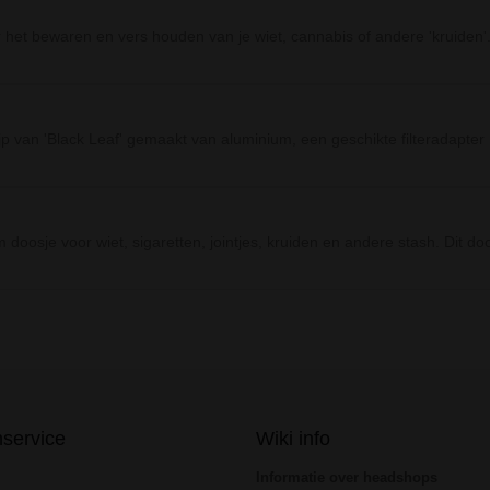
 het bewaren en vers houden van je wiet, cannabis of andere 'kruiden
 van 'Black Leaf' gemaakt van aluminium, een geschikte filteradapter me
oosje voor wiet, sigaretten, jointjes, kruiden en andere stash. Dit do
Prev
Next
nservice
Wiki info
Informatie over headshops