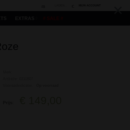
×
LADEN...
MIJN ACCOUNT
ETS
EXTRAS
# SALE #
Roze
Merk:
Artikelnr: 0211807
Voorraadindicatie:
Op voorraad
€ 149,00
Prijs: