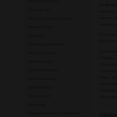
Bong schoonmaken
De
Boxed 
Glazen bongs
alles wat 
catcher, e
Precooler Ashcatcher bongs
voorzien v
Bamboe bongs
Al met al 
Ice bongs
doos met e
Olie bongs & bubblers
Specificati
Percolator bongs
• Hoogte: 
Metalen bongs
• Diamete
Keramische bongs
• Socket s
• Kleur: ro
Pure Glass bongs
• Materiaal
Speciale bongs
• Glasdikt
Bong gift sets
• Bijzonder
Bong shop
Bong accessoires & onderdelen
TOEBEH