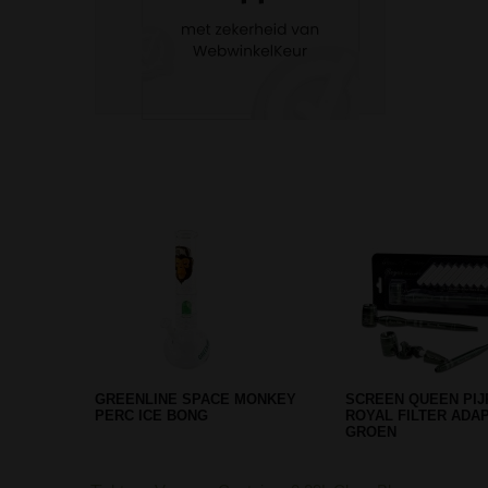
MUSHROOM STRAIGHT
RASTA FLAG COMP
TWISTED GLASS BONG
BONG