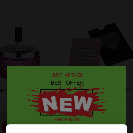
IN ASHTRAY GLASS PINK 9,5 CM
CREDIT CARD GRINDER - HEART