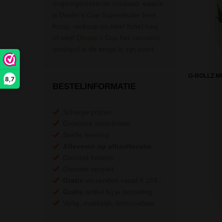
ongeorganiseerde misdaad, waarin
jij Dealer's Cup Superdealer bent.
Koop, verkoop en steel fictief hasj
of wiet!
Dealer’s Cup
het
cannabis
bordspel
is de enige in zijn soort.
G-ROLLZ M
8,7
BESTELINFORMATIE
Scherpe prijzen
Groeiend assortiment
Snelle levering
Afleveren op afhaallocatie
Discreet betalen
Discreet verpakt
Gratis
verzenden vanaf € 159,-
Gratis
artikel bij je bestelling
Veilig, makkelijk, betrouwbaar