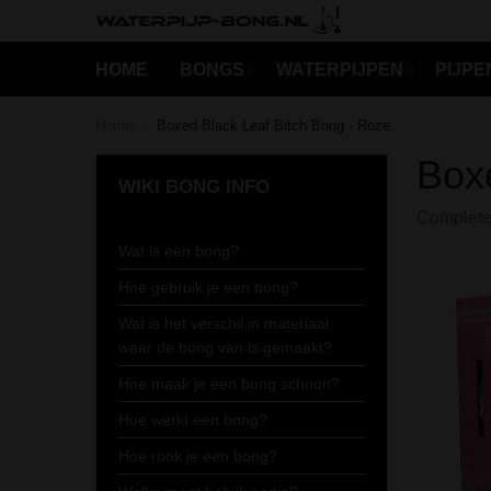
HOME
BONGS
WATERPIJPEN
PIJPE
Home
Boxed Black Leaf Bitch Bong - Roze
/
k
Boxe
p zeep
WIKI BONG INFO
n
Complete
chalen
Wat is een bong?
ssen
Hoe gebruik je een bong?
Wat is het verschil in materiaal
waar de bong van is gemaakt?
Hoe maak je een bong schoon?
Hoe werkt een bong?
Hoe rook je een bong?