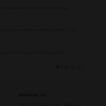
Shisha Al Mal
'. Met gepatenteerde vacuüm seal technologie,
De Shisha Al M
en niet onbela
Bracelet Pipe 
t actieve koolfilters en 10 actieve koolfilters. De
De Bracelet Pip
Fairytale Strai
Met de Fairytal
osje is voorzien van een mooie peace print.
Bereikbaar op
Volg ons via Facebook, Instagram, Twitter of per e-