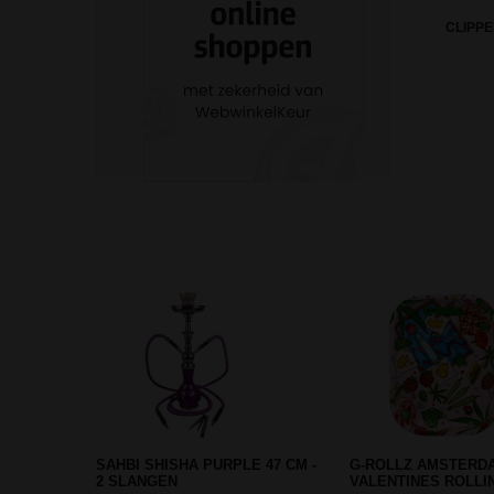
CLIPPE
BIG AMSTERDAM TREE PERC
METALEN PIJP MET
BONG BLUE
SET - BLAUW