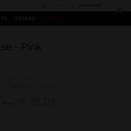
×
LADEN...
MIJN ACCOUNT
ETS
EXTRAS
# SALE #
se - Pink
Artikelnr: A340367
Voorraadindicatie:
Op voorraad
€ 35,01
Prijs: