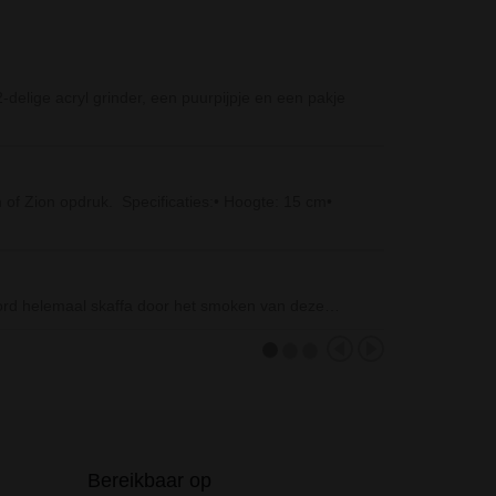
D-SMOKE Gree
delige acryl grinder, een puurpijpje en een pakje
De D-SMOKE Gre
gemiddelde…
Stash Battery 
of Zion opdruk. Specificaties:• Hoogte: 15 cm•
De Stash Batter
Small Leaf Bo
De Small Leaf 
word helemaal skaffa door het smoken van deze…
Bereikbaar op