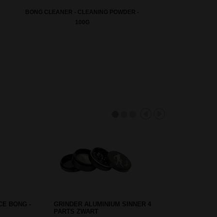
BONG CLEANER - CLEANING POWDER -
100G
 GREEN
BLACK LEAF ROLLING TRAY
NG
'MUSHROOM' SMALL