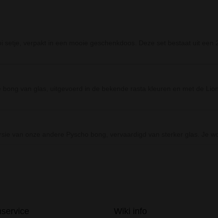
 setje, verpakt in een mooie geschenkdoos. Deze set bestaat uit een 2-
bong van glas, uitgevoerd in de bekende rasta kleuren en met de Lion 
rsie van onze andere Pyscho bong, vervaardigd van sterker glas. Je 
Prev
Next
nservice
Wiki info