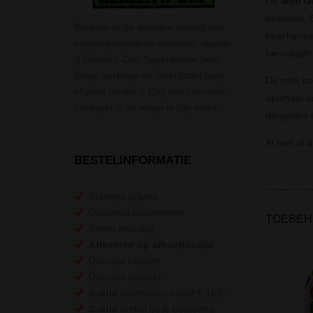
De
Mini G
bewaren. E
Welkom in de donkere wereld van
beschermen
ongeorganiseerde misdaad, waarin
benodigdh
jij Dealer's Cup Superdealer bent.
Koop, verkoop en steel fictief hasj
De mini bo
of wiet!
Dealer’s Cup
het
cannabis
optimaal ku
bordspel
is de enige in zijn soort.
dergelijke
Al met al 
BESTELINFORMATIE
Scherpe prijzen
Groeiend assortiment
TOEBEH
Snelle levering
Afleveren op afhaallocatie
Discreet betalen
Discreet verpakt
Gratis
verzenden vanaf € 159,-
Gratis
artikel bij je bestelling