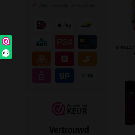
Veilig, makkelijk, betrouwbaar
G-ROLLZ 
8,7