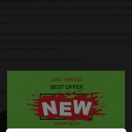
lass Bong 3-part set in Case - Pink
bevat een glazen bong, een 4-deli
en ideaal setje om iemand cadeau te doen, maar ook gewoon voor jezel
 en meenemen. In het koffertje met rits is nog plaats voor andere item
eden.
ng heeft een hoogte van bijna 15,5 cm. De meegeleverde grinder bestaat
nt vermalen en niets kostbaars verloren gaat. Het kleine glazen potje sl
 in te bewaren en mee te nemen.
dus ene erg leuk, mooi en vooral handig setje!
OREN & BENODIGDHEDEN