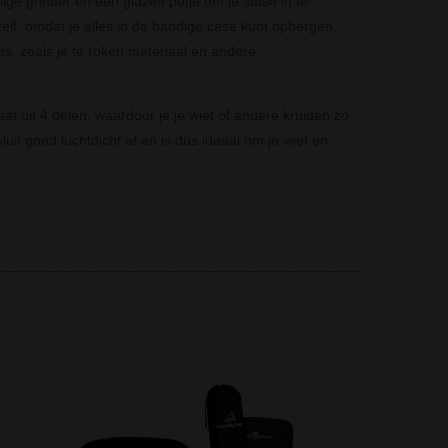
ge grinder en een glazen potje om je stash in te
f, omdat je alles in de handige case kunt opbergen,
s, zoals je te roken materiaal en andere
 uit 4 delen, waardoor je je wiet of andere kruiden zo
uit goed luchtdicht af en is dus ideaal om je wiet en