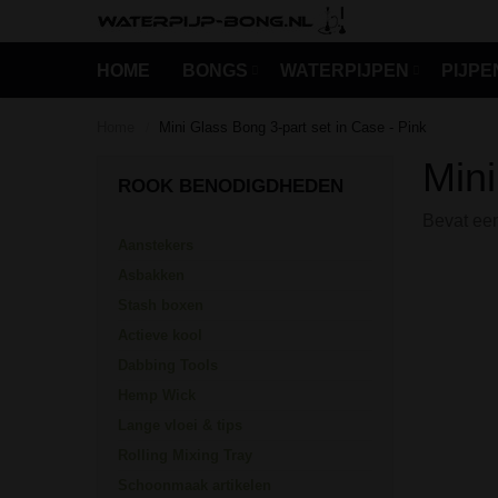
HOME
BONGS
WATERPIJPEN
PIJPE
Home
Mini Glass Bong 3-part set in Case - Pink
/
k
Mini
p zeep
ROOK BENODIGDHEDEN
n
Bevat een
chalen
Aanstekers
ssen
Asbakken
Stash boxen
Actieve kool
Dabbing Tools
Hemp Wick
Lange vloei & tips
Rolling Mixing Tray
Schoonmaak artikelen