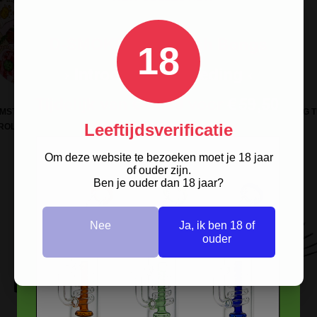
18
AMSTERDAM PICNIC VALENTINES
G-ROLLZ MUSHROOM LOVER ROLLING 
Leeftijdsverificatie
ROLLING TRAY SMALL
SMALL
Om deze website te bezoeken moet je 18 jaar
of ouder zijn.
Ben je ouder dan 18 jaar?
Nee
Ja, ik ben 18 of
ouder