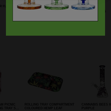
R FLUO LEAVES REFILLABLE
10-DELIGE SET
LIGHTERS
SCHOONMAAKBORSTELTJES
Prev
Next
 SCREENS
EJECTOR ICE BONG INCL EAB
CRYSTAL HOOKAH
BOWL BLAUW
WATERPIJP 1 SLA