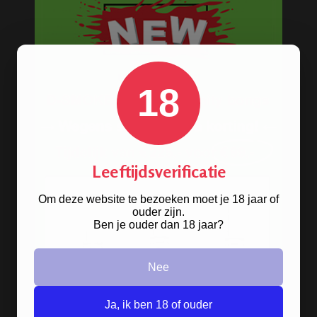
Kooltjes en tabak
Steam stones - Dampstenen
Waterpijp shisha accessoires
18
Volledig assortiment waterpijpen
BESTELINFORMATIE
Leeftijdsverificatie
Scherpe prijzen
Beste kwaliteit
Om deze website te bezoeken moet je 18 jaar of
Groeiend assortiment
ouder zijn.
Ben je ouder dan 18 jaar?
Snelle levering
Afleveren op afhaallocatie
Discreet betalen
Nee
Discreet verpakt
Nu
Gratis
verzenden vanaf
€49,
-
Ja, ik ben 18 of ouder