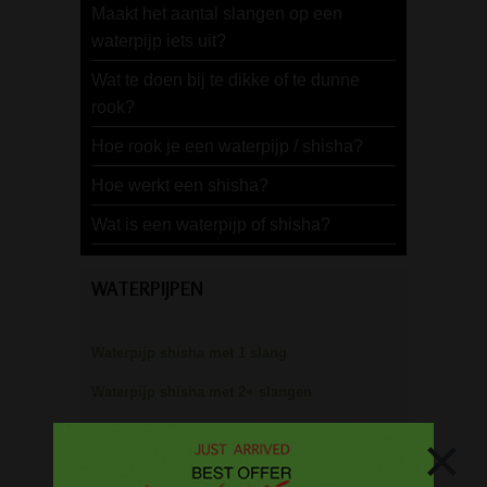
Maakt het aantal slangen op een
waterpijp iets uit?
Wat te doen bij te dikke of te dunne
rook?
Hoe rook je een waterpijp / shisha?
Hoe werkt een shisha?
Wat is een waterpijp of shisha?
WATERPIJPEN
Waterpijp shisha met 1 slang
Waterpijp shisha met 2+ slangen
Draagbare pocket waterpijp
×
Waterpijp gift sets