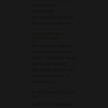
unieke paarse
opdruk. Een fijne
paddenstoel-
gebruik. Specifica
percolatorontwerp wordt
Hoogte: 28 cm•…
de rook op speelse én…
Graffiti Acryl Bong 
cm
Black Leaf Rolling Tray
'Mushroom' Small
De Graffiti Acryl 
Een stoner kan eigenlijk
Green is met zijn
niet zonder een handige
een redelijk klein
rolling / mixing tray. Ideaal
Maar een bong hoe
voor op schoot, bank,
perse groot te zij
tafel of waar dan ook om
gewenst effect me
je jointje te draaien, je
behalen. Dat…
(water)pijp of…
D-SMOKE Atmosph
Yellow Bubbler
BLAZE Golden Leaf Flask Ice
blue
De D-SMOKE
De BLAZE Golden Leaf
Atmosphere Yell