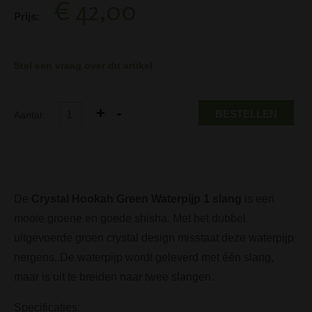
€ 42,00
Prijs:
Stel een vraag over dit artikel
BESTELLEN
Aantal:
De
Crystal Hookah Green Waterpijp 1 slang
is een
mooie groene en goede shisha. Met het dubbel
uitgevoerde groen crystal design misstaat deze waterpijp
nergens. De waterpijp wordt geleverd met één slang,
maar is uit te breiden naar twee slangen.
Specificaties: