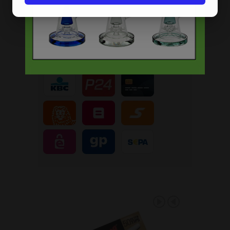
Gratis
artikel bij je bestelling
Veilig, makkelijk, betrouwbaar