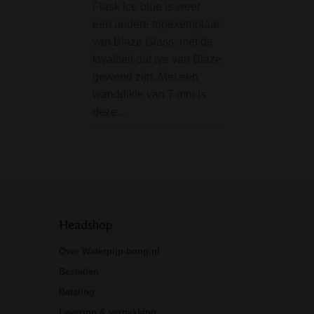
Flask Ice blue is weer
Bubbler is een ze
een andere topexemplaar
goede bong die j
van Blaze Glass, met de
sferen brengt. De
kwaliteit dat we van Blaze
bubbler bong uit 
gewend zijn. Met een
'Atmosphere' seri
wanddikte van 7 mm is
het premium merk
deze…
SMOKE, waarvan 
model uitgevoerd
Headshop
Over Waterpijp-bong.nl
Bestellen
Betaling
Levering & verpakking