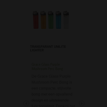
TRANSPARANT UNILITE
LIGHTER
Grace Glass Purple
SmoKing Lion Straig
Mushroom Perc Bong
28 cm rood
De Grace Glass Purple
De SmoKing Lion
Mushroom Perc Bong is
Straight Bong 28
een compacte, stijlvolle
rood is mooie rec
bong met een opvallend
smalle bong van
design en uitstekende
SmoKing, met de
functionaliteit. Dankzij het
bekende Zion Lio