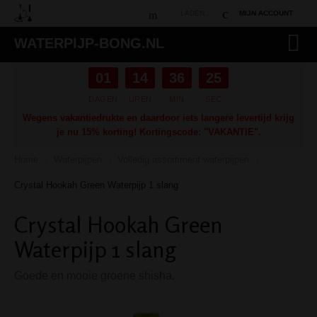
LADEN...
MIJN ACCOUNT
WATERPIJP-BONG.NL
01
14
36
24
DAGEN
UREN
MIN
SEC
Wegens vakantiedrukte en daardoor iets langere levertijd krijg
je nu 15% korting! Kortingscode: "VAKANTIE".
Home
Waterpijpen
Volledig assortiment waterpijpen
/
/
/
Crystal Hookah Green Waterpijp 1 slang
Crystal Hookah Green
Waterpijp 1 slang
Goede en mooie groene shisha.