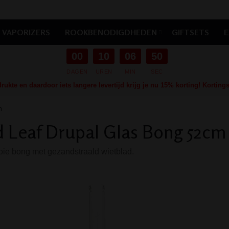
VAPORIZERS
ROOKBENODIGDHEDEN
GIFTSETS
E
00
10
06
49
DAGEN
UREN
MIN
SEC
ukte en daardoor iets langere levertijd krijg je nu 15% korting! Kortin
m
 Leaf Drupal Glas Bong 52cm
ie bong met gezandstraald wietblad.