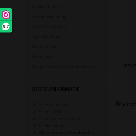
Metalen bongs
Keramische bongs
8,7
Pure Glass bongs
Speciale bongs
Bong gift sets
Bong shop
BONG 
Bong accessoires & onderdelen
BESTELINFORMATIE
Review
Scherpe prijzen
Beste kwaliteit
Groeiend assortiment
Snelle levering
Afleveren op afhaallocatie