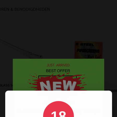
OREN & BENODIGDHEDEN
GLASS SOCKET 18.8MM LENGTE
17CM
BLACK LEAF STEEL SCREENS 20M
18