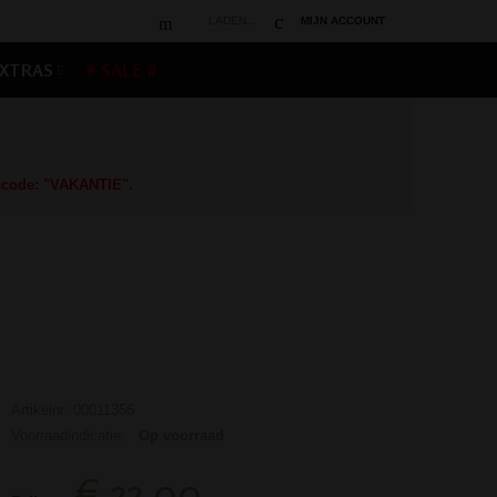
LADEN...
MIJN ACCOUNT
XTRAS
# SALE #
gscode: "VAKANTIE".
Artikelnr: 00011356
Voorraadindicatie:
Op voorraad
€ 33,00