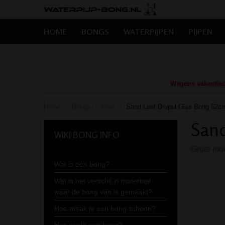
HOME
BONGS
WATERPIJPEN
PIJPEN
Wegens vakantiedr
Home
Bongs
Glas
Sand Leaf Drupal Glas Bong 52c
/
/
/
Sand
WIKI BONG INFO
Grote moo
Wat is een bong?
Wat is het verschil in materiaal
waar de bong van is gemaakt?
Hoe maak je een bong schoon?