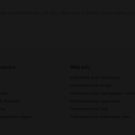
en geschenkdoosjes. Dit mes, uitgevoerd in titanium grijze coating, is 
Prev
Next
service
Wiki info
Informatie over headshops
Informatie over bongs
code
Informatie over waterpijpen / shis
& Klachten
Informatie over vaporizers
ren
Informatie over wiet
lgestelde vragen
Informatie over medicinale wiet