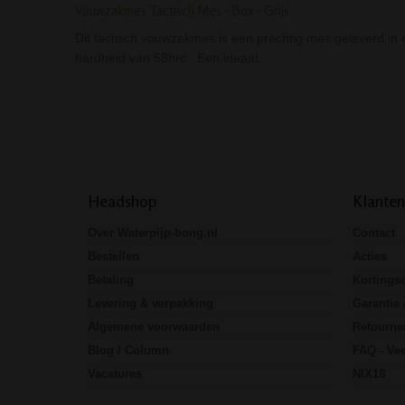
Vouwzakmes Tactisch Mes - Box - Grijs
Dit tactisch vouwzakmes is een prachtig mes geleverd in e
hardheid van 58hrc. Een ideaal…
Headshop
Klanten
Over Waterpijp-bong.nl
Contact
Bestellen
Acties
Betaling
Kortings
Levering & verpakking
Garantie 
Algemene voorwaarden
Retourne
Blog / Column
FAQ - Vee
Vacatures
NIX18