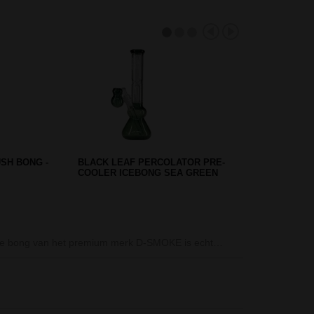
 GRINDER - 4
GLASSIC GLAS IJS BONG 30 CM
TRANSPARANT
Cannabis Bees 
 Deze bong van het premium merk D-SMOKE is echt…
De Cannabis Be
Grace Glass Fir
Deze Grace Glas