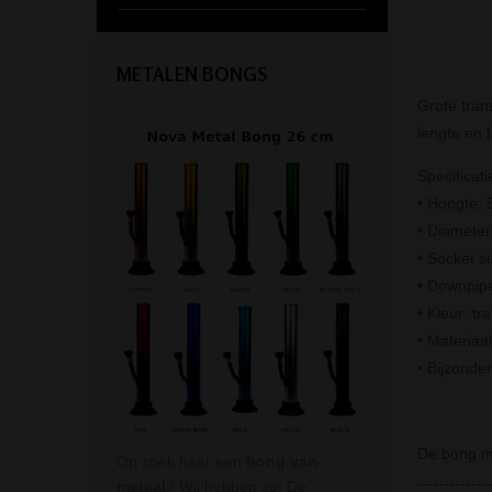
METALEN BONGS
Grote tran
lengte en 
Specificati
• Hoogte: 
• Diamete
• Socket s
• Downpipe
• Kleur: tr
• Materiaal
• Bijzonde
De bong me
Op zoek naar een
bong van
metaal
? Wij hebben ze! De