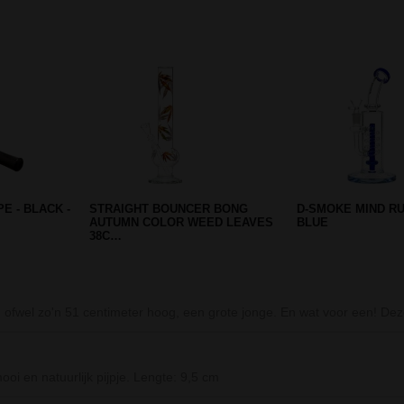
Prev
Next
M SINNER 4
PEACE SIGN CAMO BONG - 6
GYRO METAL BALL
DELIGE CADEAUBOX
PARTS - CHROME
, ofwel zo'n 51 centimeter hoog, een grote jonge. En wat voor een!
oi en natuurlijk pijpje. Lengte: 9,5 cm