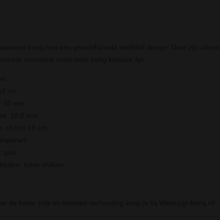
sparante bong met een gezandstraald wietblad design. Door zijn afmetin
formaat mondstuk rookt deze bong klassiek fijn.
es:
52 cm
r: 50 mm
ize: 18,8 mm
: chilum 18 cm
ansparant
: glas
rheden: losse chillum
t de beste prijs en kwaliteit verhouding koop je bij Waterpijp-bong.nl!