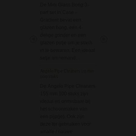
De Mini Glass Bong 3-
De Breit Drum Pe
part set in Case -
Glass Bong Clear
Gradient bevat een
is een mooi stukje
glazen bong, een 4-
En belangrijker: hi
delige grinder en een
erg prettig en is fi
glazen potje om je stash
gebruik. Deze gl
in te bewaren. Een ideaal
bong zonder kick
setje om iemand…
heeft een vaste…
Angelo Pipe Cleaners 155 mm
G-ROLLZ Amsterdam
100 stuks
Valentines Rolling T
De Angelo Pipe Cleaners
Als je een jointje 
155 mm 100 stuks zijn
draaien of een pij
ideaal en onmisbaar bij
wil klaarmaken, d
het schoonmaken van
handig met een tr
een pijp(je). Ook zijn
werken. Hierop ka
deze ter gebruiken voor
je spul op kwijt…
smalle / nauwe