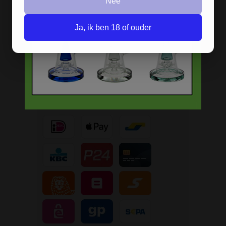
Nee
Snelle levering
Afleveren op afhaallocatie
Ja, ik ben 18 of ouder
Discreet betalen
Discreet verpakt
Nu
Gratis
verzenden vanaf
€49,
-
Gratis
artikel bij je bestelling
Veilig, makkelijk, betrouwbaar