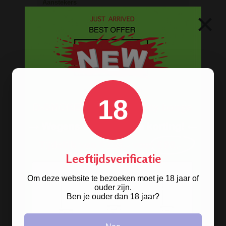
Aanstekers
×
Asbakken
Stash boxen
Actieve kool
Dabbing Tools
Hemp Wick
Lange vloei & tips
Rolling Mixing Tray
18
Schoonmaak artikelen
Grinders
Screens - Gaasjes - Zeefjes
Leeftijdsverificatie
BESTELINFORMATIE
Om deze website te bezoeken moet je 18 jaar of
ouder zijn.
Scherpe prijzen
Ben je ouder dan 18 jaar?
Beste kwaliteit
Groeiend assortiment