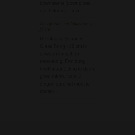
Cannabis Bees Ice B
downstems (downpipes
Green
en chillums). Deze…
De Cannabis Bee
Glassic Bouncer Glaas Bong -
Bong - Green is 
38 cm
goede bong met 
De Glassic Bouncer
mooi honinggraat
Glaas Bong - 38 cm is
met cannabees. 
gewoon simpel en
bong is 10 inch h
eenvoudig. Een bong
(ongeveer 25 cm)
hoeft maar 1 ding te doen,
heeft dus een le
goed roken. Naja, 2
dingen dan: het moet je
knetter…