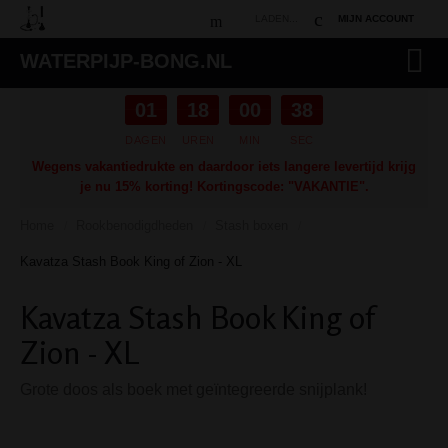
LADEN...
MIJN ACCOUNT
WATERPIJP-BONG.NL
01
18
00
37
DAGEN
UREN
MIN
SEC
Wegens vakantiedrukte en daardoor iets langere levertijd krijg
je nu 15% korting! Kortingscode: "VAKANTIE".
Home
Rookbenodigdheden
Stash boxen
/
/
/
Kavatza Stash Book King of Zion - XL
Kavatza Stash Book King of
Zion - XL
Grote doos als boek met geïntegreerde snijplank!