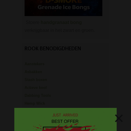
Stoere
handgranaat bong
verkrijgbaar in het zwart en groen.
ROOK BENODIGDHEDEN
Aanstekers
Asbakken
Stash boxen
Actieve kool
Dabbing Tools
Hemp Wick
×
Lange vloei & tips
Rolling Mixing Tray
Schoonmaak artikelen