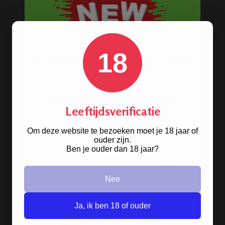
Grinders
Screens - Gaasjes - Zeefjes
BESTELINFORMATIE
18
Scherpe prijzen
Beste kwaliteit
Groeiend assortiment
Leeftijdsverificatie
Snelle levering
Afleveren op afhaallocatie
Om deze website te bezoeken moet je 18 jaar of
ouder zijn.
Discreet betalen
Ben je ouder dan 18 jaar?
Discreet verpakt
Nu
Gratis
verzenden vanaf
€49,
-
Nee
Gratis
artikel bij je bestelling
Veilig, makkelijk, betrouwbaar
Ja, ik ben 18 of ouder