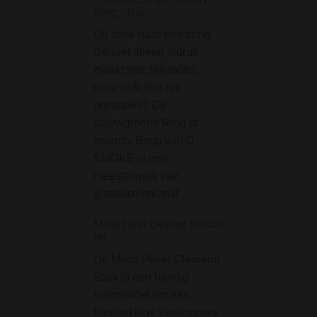
tanden. De onder
Bong - Teal
bovenvlakken…
Op zoek naar een bong
Cannabis Bees Ice B
die niet alleen indruk
Purple
maakt met zijn looks,
maar ook met zijn
De Cannabis Bee
prestaties? De
Bong - Purple is 
blauwgroene Ring of
goede bong met 
Insanity Bong van D-
mooi honinggraat
SMOKE is een
met cannabees. 
meesterwerk van
bong is 10 inch h
glasblazerskunst…
(ongeveer 25 cm)
heeft dus een…
Metal Poker Cleaning Stick 10
cm
D-SMOKE Peace Se
Double Perc Black 
De Metal Poker Cleaning
Stick is een handig
De D-SMOKE Pe
hulpmiddel om een
Seekah Double
hardnekkige verstopping
Perc Black Bubble