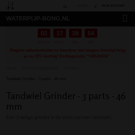
LADEN...
MIJN ACCOUNT
WATERPIJP-BONG.NL
02
17
39
53
DAGEN
UREN
MIN
SEC
Wegens vakantiedrukte en daardoor iets langere levertijd krijg
je nu 15% korting! Kortingscode: "VAKANTIE".
Home
Rookbenodigdheden
Grinders
/
/
/
Tandwiel Grinder - 3 parts - 46 mm
Tandwiel Grinder - 3 parts - 46
mm
Een 3 delige grinder in de vorm van een tandwiel.