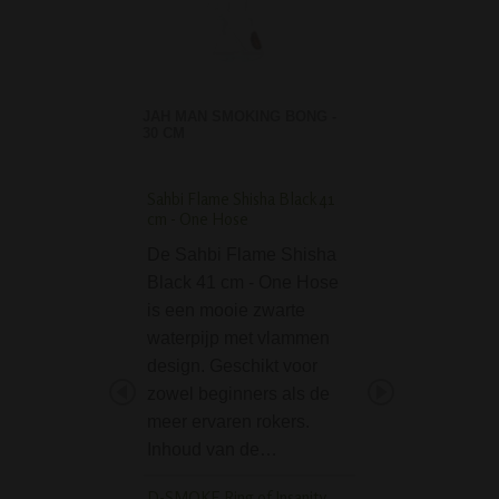
JAH MAN SMOKING BONG -
30 CM
Sahbi Flame Shisha Black 41
Rosewood Grinder L
cm - One Hose
part carved 40mm
De Sahbi Flame Shisha
De Rosewood Gri
Black 41 cm - One Hose
Leaf 2-part carve
is een mooie zwarte
40mm is een prac
waterpijp met vlammen
kleine grinder
design. Geschikt voor
vervaardigd van
zowel beginners als de
Rosewood hout, o
meer ervaren rokers.
Palissander hout
Inhoud van de…
Rosewood grinder
voorzien van met
D-SMOKE Ring of Insanity