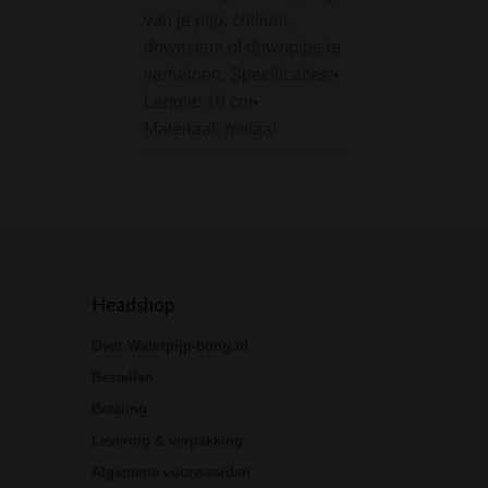
van je pijp, chillum,
prachtige kunstw
downstem of downpipe te
glas van het excl
verhelpen. Specificaties:•
Europese premiu
Lengte: 10 cm•
D-SMOKE. Noem 
Materiaal: metaal
je het wil, een bo
bubbler…
Headshop
Over Waterpijp-bong.nl
Bestellen
Betaling
Levering & verpakking
Algemene voorwaarden