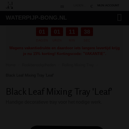
LADEN...
MIJN ACCOUNT
WATERPIJP-BONG.NL
01
01
11
37
DAGEN
UREN
MIN
SEC
Wegens vakantiedrukte en daardoor iets langere levertijd krijg
je nu 15% korting! Kortingscode: "VAKANTIE".
Home
Rookbenodigdheden
Rolling Mixing Tray
/
/
/
Black Leaf Mixing Tray 'Leaf'
Black Leaf Mixing Tray 'Leaf'
Handige decoratieve tray voor het nodige werk.