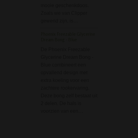
formaat uitsteken
mooie geschenkdoos.
rookprestaties lev
Zoals we van Clipper
een hoogte van 2
gewend zijn, is…
deze waterpijp id
Phoenix Freezable Glycerine
voor wie…
Dream Bong - Blue
Stash Book Alien Visi
De Phoenix Freezable
small
Glycerine Dream Bong -
De Stash Book Al
Blue combineert een
Visitor - small is 
opvallend design met
geheim "boek" waa
extra koeling voor een
stash in kunt bew
zachtere rookervaring.
Het is geen echt 
Deze bong zelf bestaat uit
maar het ziet er zo
2 delen. De hals is
terwijl het in…
voorzien van een…