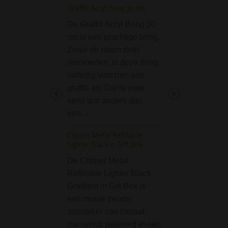
Graffiti Acryl Bong 30 cm
D-SMOKE HQ 4-Par
Grinder Blue
De Graffiti Acryl Bong 30
De D-SMOKE HQ 
cm is een prachtige bong.
Grinder Blue incl.
Zoals de naam doet
Bag is een van d
vermoeden, is deze bong
grinders in dit se
volledig voorzien van
met een goede
graffiti art. Dat is weer
prijs/kwaliteit ve
eens wat anders dan
Deze blauwe grin
een…
het geweldige me
Clipper Metal Refillable
SMOKE heeft…
Lighter Black in Gift Box
Sahbi Pumpkin Water
De Clipper Metal
Twee slangen - Paar
Refillable Lighter Black
De Sahbi Pumpki
Gradient in Gift Box is
Waterpijp – Paars
een mooie zwarte
compacte, stijlvol
aansteker van metaal,
shisha die ondank
dan wordt geleverd in een