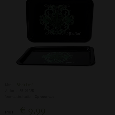
Merk:
Black Leaf
Artikelnr: 55101285
Voorraadindicatie:
Op voorraad
€ 9,99
Prijs: