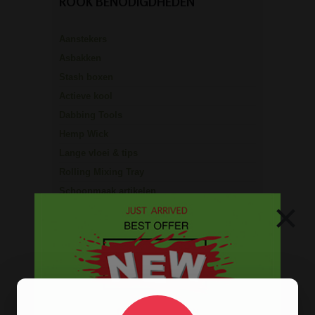
ROOK BENODIGDHEDEN
Aanstekers
Asbakken
Stash boxen
Actieve kool
Dabbing Tools
Hemp Wick
Lange vloei & tips
Rolling Mixing Tray
Schoonmaak artikelen
×
Grinders
Screens - Gaasjes - Zeefjes
BESTELINFORMATIE
Scherpe prijzen