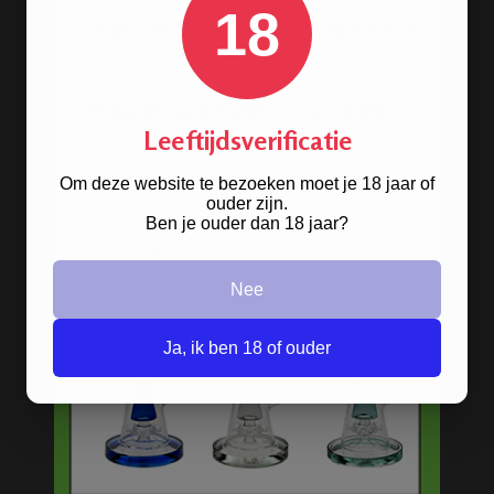
18
Beste kwaliteit
Groeiend assortiment
Snelle levering
Afleveren op afhaallocatie
Discreet betalen
Leeftijdsverificatie
Discreet verpakt
Om deze website te bezoeken moet je 18 jaar of
Nu
Gratis
verzenden vanaf
€49,
-
ouder zijn.
Gratis
artikel bij je bestelling
Ben je ouder dan 18 jaar?
Veilig, makkelijk, betrouwbaar
Nee
Ja, ik ben 18 of ouder