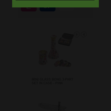
MINI GLASS BONG 3-PART
SET IN CASE - PINK