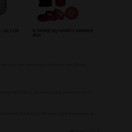
 BACKBONE
GRAFFITI ACRYL BONG GREEN
23 CM
Glass Hand Pipe
 voorzien van een mooie skull print van Sinner.
De Glass Hand P
Credit Card Grin
De Credit Card 
bong met chillum. De doos is erg praktisch om je…
kunt…
Metalen GOLD gr
vat deze kleine bong de belangrijke dingen wat je
De Metalen GOLD