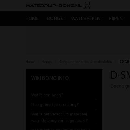
HOME
BONGS
WATERPIJPEN
PIJPEN
Home
Bongs
Bong accessoires & onderdelen
D-SMOK
/
/
/
D-SM
WIKI BONG INFO
Goede gr
Wat is een bong?
Hoe gebruik je een bong?
Wat is het verschil in materiaal
waar de bong van is gemaakt?