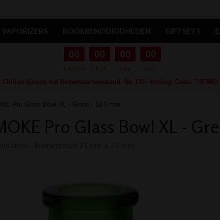
VAPORIZERS
ROOKBENODIGDHEDEN
GIFTSETS
E
00
00
00
00
DAGEN
UREN
MIN
SEC
Chillen tijdens het Hemelvaartweekend. Nu 15% korting! Code: "HEMEL
E Pro Glass Bowl XL - Green - 14.5 mm
OKE Pro Glass Bowl XL - Gre
ote bowl - Binnenmaat 21 mm x 21 mm