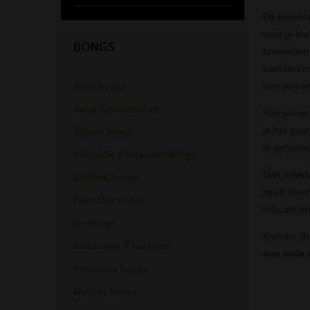
De binnend
voor je bon
BONGS
bovendien 
trechtervo
van screen
Acryl bongs
Bong schoonmaken
Het gaatje
je het gaa
Glazen bongs
te gebruik
Precooler Ashcatcher bongs
Niet onbel
Bamboe bongs
heeft teven
Freezable bongs
robuust en
Ice bongs
Kortom, de
Olie bongs & bubblers
mm male 
Percolator bongs
Metalen bongs