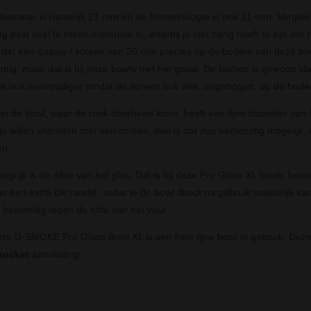
iameter is namelijk 21 mm en de binnenhoogte is ook 21 mm. Vergele
g past veel te roken materiaal in, waarbij je niet bang hoeft te zijn dat
dat een gaasje / screen van 20 mm precies op de bodem van deze bowl
rmig, maar dat is bij deze bowls niet het geval. De bodem is gewoon vla
s ook eenvoudiger omdat de screen ook vlak, ongebogen, op de bodem
 in de bowl, waar de rook doorheen komt, heeft een fijne diameter van 5
tje willen afdichten met een screen, dan is dat dus eenvoudig mogelijk
en.
angrijk is de dikte van het glas. Dat is bij deze Pro Glass XL bowls hel
s een extra dik randje, zodat je de bowl direct na gebruik makkelijk kan
 bestendig tegen de hitte van het vuur.
ze D-SMOKE Pro Glass Bowl XL is een hele fijne bowl in gebruik. Deze v
socket
aansluiting.