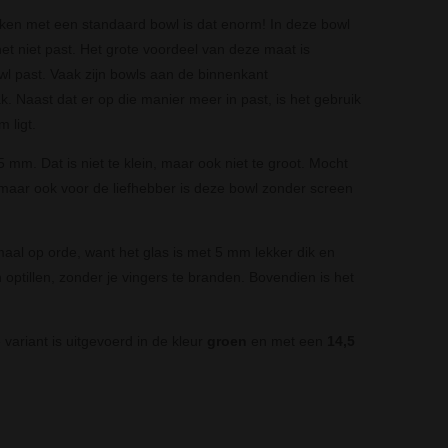
ken met een standaard bowl is dat enorm! In deze bowl
 het niet past. Het grote voordeel van deze maat is
 past. Vaak zijn bowls aan de binnenkant
k. Naast dat er op die manier meer in past, is het gebruik
 ligt.
 mm. Dat is niet te klein, maar ook niet te groot. Mocht
, maar ook voor de liefhebber is deze bowl zonder screen
emaal op orde, want het glas is met 5 mm lekker dik en
 optillen, zonder je vingers te branden. Bovendien is het
ariant is uitgevoerd in de kleur
groen
en met een
14,5