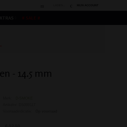
LADEN...
MIJN ACCOUNT
XTRAS
# SALE #
"
en - 14.5 mm
Merk:
D-SMOKE
Artikelnr: DS000117
Voorraadindicatie:
Op voorraad
€ 12,50