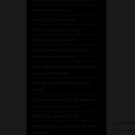
Hoe maak je een bong schoon?
Hoe werkt een bong?
Hoe rook je een bong?
Welke maat heb ik nodig?
Wat is een pre-cooler?
Wat is dabben en hoe dab je
cannabisconcentraten?
Hoe vaak en waarom het water in
je bong vervangen?
Wat zijn de voordelen van een
bong?
Wat is een ice bong? En waarom
zou je ijs in je bong doen?
Wat is een goede bong?
De
D-SMOK
Hoe gebruik je een bong om wiet
Dan is dit 
te roken?