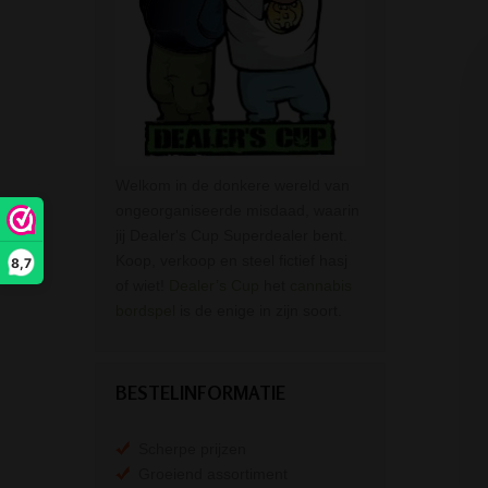
Welkom in de donkere wereld van
ongeorganiseerde misdaad, waarin
jij Dealer's Cup Superdealer bent.
Koop, verkoop en steel fictief hasj
8,7
of wiet!
Dealer’s Cup
het
cannabis
bordspel
is de enige in zijn soort.
BESTELINFORMATIE
Scherpe prijzen
Groeiend assortiment