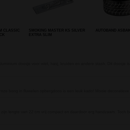
RYL BONG
GRACE GLASS SPIRAL PERC
MAMAJAH SKULL
BONG WITH REAL 24K GOLD
PIPE 25 CM
uminium doosje voor wiet, hasj, kruiden en andere stash. Dit doosje is
oze bong in fluwelen opbergdoos is een leuk kado! Mooie decoratieve 
zijn lengte van 22 cm vrij compact en daardoor erg handzaam. Toch be
Prev
Next