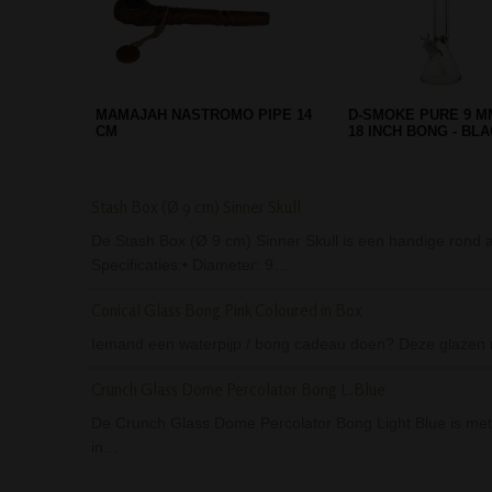
THUG LIFE BENT NECK ACRYL
FROSTED LEAF AC
BONG RED
GREEN
Stash Box (Ø 9 cm) Sinner Skull
De Stash Box (Ø 9 cm) Sinner Skull is een handige rond al
Specificaties:• Diameter: 9…
Conical Glass Bong Pink Coloured in Box
Iemand een waterpijp / bong cadeau doen? Deze glazen r
Crunch Glass Dome Percolator Bong L.Blue
De Crunch Glass Dome Percolator Bong Light Blue is met 
in…