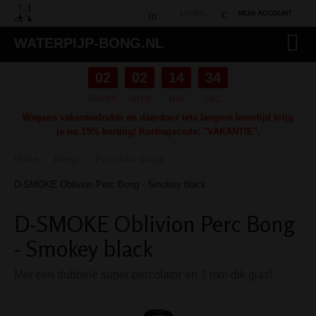
LADEN...
MIJN ACCOUNT
WATERPIJP-BONG.NL
02
02
14
34
DAGEN
UREN
MIN
SEC
Wegens vakantiedrukte en daardoor iets langere levertijd krijg
je nu 15% korting! Kortingscode: "VAKANTIE".
Home
Bongs
Percolator bongs
/
/
/
D-SMOKE Oblivion Perc Bong - Smokey black
D-SMOKE Oblivion Perc Bong
- Smokey black
Met een dubbele super percolator en 7 mm dik glas!