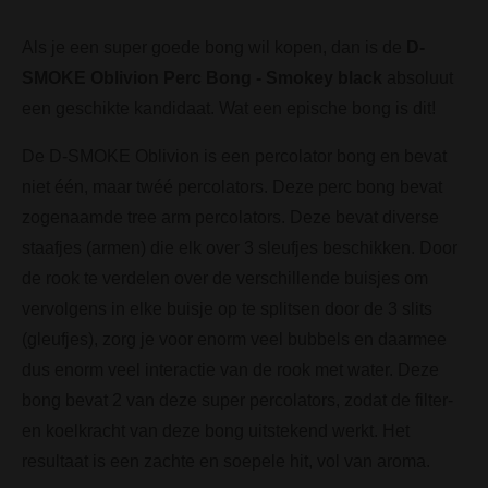
Als je een super goede bong wil kopen, dan is de
D-
SMOKE Oblivion Perc Bong - Smokey black
absoluut
een geschikte kandidaat. Wat een epische bong is dit!
De D-SMOKE Oblivion is een percolator bong en bevat
niet één, maar twéé percolators. Deze perc bong bevat
zogenaamde tree arm percolators. Deze bevat diverse
staafjes (armen) die elk over 3 sleufjes beschikken. Door
de rook te verdelen over de verschillende buisjes om
vervolgens in elke buisje op te splitsen door de 3 slits
(gleufjes), zorg je voor enorm veel bubbels en daarmee
dus enorm veel interactie van de rook met water. Deze
bong bevat 2 van deze super percolators, zodat de filter-
en koelkracht van deze bong uitstekend werkt. Het
resultaat is een zachte en soepele hit, vol van aroma.