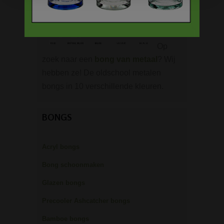
Op
zoek naar een
bong van metaal
? Wij
hebben ze! De oldschool metalen
bongs in 10 verschillende kleuren.
BONGS
Acryl bongs
Bong schoonmaken
Glazen bongs
Precooler Ashcatcher bongs
Bamboe bongs