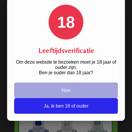
ijs in je bong doen?
18
Hoe gebruik je een bong?
Hoe gebruik je een bong om wiet te
roken?
Wat is een goede bong?
Leeftijdsverificatie
METALEN BONGS
Om deze website te bezoeken moet je 18 jaar of
ouder zijn.
Ben je ouder dan 18 jaar?
Nee
Ja, ik ben 18 of ouder