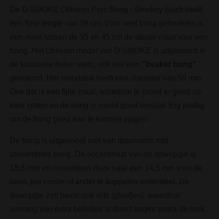
De D-SMOKE Oblivion Perc Bong - Smokey black heeft
een fijne lengte van 38 cm. Voor veel bong gebruikers is
een maat tussen de 35 en 45 cm de ideale maat voor een
bong. Het Oblivion model van D-SMOKE is uitgevoerd in
de klassieke beker vorm, ook wel een
"beaker bong"
genoemd. Het mondstuk heeft een diameter van 50 mm.
Ook dat is een fijne maat, waardoor je mond er goed op
kunt zetten en de bong je mond goed omsluit. Erg prettig
om de bong goed aan te kunnen zuigen.
De bong is uitgevoerd met een downstem met
afneembare bong. De socketmaat van de downpipe is
18,8 mm en converteert deze naar een 14,5 mm voor de
bowl, pre cooler of ander te koppelen onderdeel. De
downpipe zelf bevat ook slits (gleufjes), waardoor
vorming van extra belletjes al direct begint zodra de rook