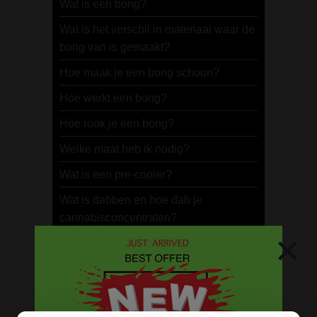
Wat is een bong?
Wat is het verschil in materiaal waar de
bong van is gemaakt?
Hoe maak je een bong schoon?
Hoe werkt een bong?
Hoe rook je een bong?
Welke maat heb ik nodig?
Wat is een pre-cooler?
Wat is dabben en hoe dab je
cannabisconcentraten?
×
Hoe vaak en waarom het water in je
bong vervangen?
Wat zijn de voordelen van een bong?
Wat is een ice bong? En waarom zou je