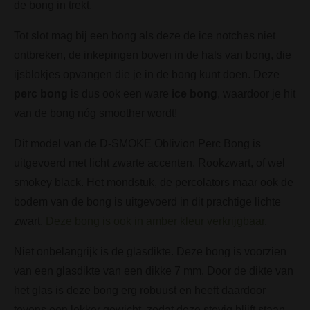
de bong in trekt.
Tot slot mag bij een bong als deze de ice notches niet
ontbreken, de inkepingen boven in de hals van bong, die
ijsblokjes opvangen die je in de bong kunt doen. Deze
perc bong
is dus ook een ware
ice bong
, waardoor je hit
van de bong nóg smoother wordt!
Dit model van de D-SMOKE Oblivion Perc Bong is
uitgevoerd met licht zwarte accenten. Rookzwart, of wel
smokey black. Het mondstuk, de percolators maar ook de
bodem van de bong is uitgevoerd in dit prachtige lichte
zwart.
Deze bong is ook in amber kleur verkrijgbaar
.
Niet onbelangrijk is de glasdikte. Deze bong is voorzien
van een glasdikte van een dikke 7 mm. Door de dikte van
het glas is deze bong erg robuust en heeft daardoor
tevens een lekker gewicht, zodat deze stevig blijft staan.