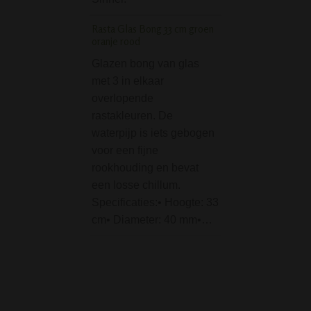
V2 Spiral Percola
Rasta Glas Bong 33 cm groen
Bong Green is ee
oranje rood
de betere bongs in
Glazen bong van glas
prijsklasse! Voor
met 3 in elkaar
een spiraal percol
overlopende
diffuser en splas
rastakleuren. De
Tevens voorzien 
waterpijp is iets gebogen
notches voor…
voor een fijne
Angelo Pipe Cleaner
rookhouding en bevat
100 stuks
een losse chillum.
Specificaties:• Hoogte: 33
De Angelo Pipe 
cm• Diameter: 40 mm•…
155 mm 100 stuks
ideaal en onmisba
het schoonmaken
een pijp(je). Ook 
deze ter gebruike
smalle / nauwe