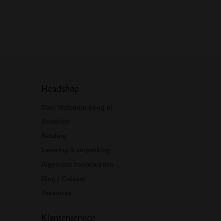
downstems (down
en chillums). D
Headshop
Over Waterpijp-bong.nl
Bestellen
Betaling
Levering & verpakking
Algemene voorwaarden
Blog / Column
Vacatures
Klantenservice