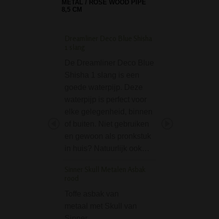
METAL / ROSE WOOD PIPE
8,5 CM
Dreamliner Deco Blue Shisha
D-SMOKE Massive T
1 slang
Honeycomb Bong - 
De Dreamliner Deco Blue
Wauw, wat een b
Shisha 1 slang is een
bong! De D-SMO
goede waterpijp. Deze
Massive Triple
waterpijp is perfect voor
Honeycomb Bong
elke gelegenheid, binnen
Green is echt ee
of buiten. Niet gebruiken
dikke bong. Letter
en gewoon als pronkstuk
figuurlijk! Deze
in huis? Natuurlijk ook…
"Massive" bong v
premium merk D
Sinner Skull Metalen Asbak
is echt…
rood
Thug Life OG Series
Toffe asbak van
Bong Green + preco
metaal met Skull van
Sinner.
De Thug Life OG 