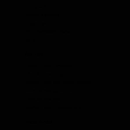
Kortingscode
Garantie & Klachten
Retourneren
FAQ - Veelgestelde vragen
NIX18
Wiki info
Informatie over headshops
Informatie over bongs
Informatie over waterpijpen / shisha's
Informatie over vaporizers
Informatie over wiet
Informatie over medicinale wiet
Social media