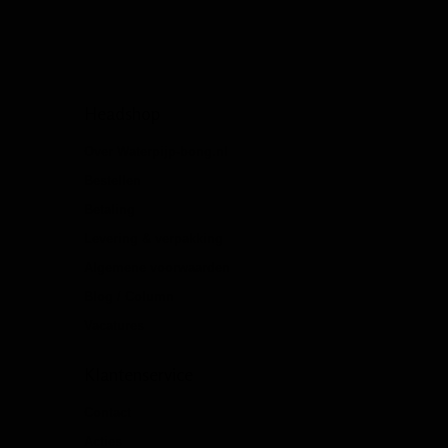
Headshop
Over Waterpijp-bong.nl
Bestellen
Betaling
Levering & verpakking
Algemene voorwaarden
Blog / Column
Vacatures
Klantenservice
Contact
Acties