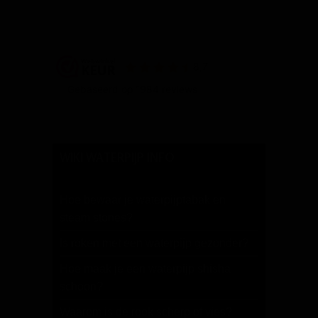
WIKI WATERPIJP INFO
Hoe bewaar je waterpijptabak en
steam stones?
Is roken met een waterpijp gezonder?
Hoe maak je een waterpijp shisha
schoon?
Waarom is de rook scherp of vies?