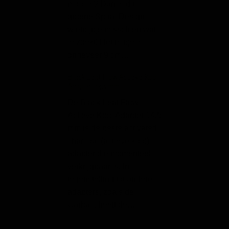
mooi is? Dan is dit
goede bong met 
groene Spiral Design
mooi honinggraat
wietpijpje misschien wat
met cannabees. 
je zoekt! Het pijpje is
bong is 10 inch h
ongeveer 9 cm…
(ongeveer 25 cm)
heeft dus een…
Black Leaf Flow Actieve Kool
Adapter 14.5 mm
Clipper Metal Jet Fl
in Gift Box
De Black Leaf Flow
Actieve Kool Adapter 14.5
De Clipper metal 
mm is de beste activated
silver is een zee
charcoal (actieve kool)
hervulbare aanst
adapter die momenteel
een torch vlam.
verkrijgbaar is. In
Kenmerkend van
tegenstelling tot andere
Clipper aansteker
adapters, zoals de
ook deze aanstek
Carball, heeft de…
gevormd is, waar
deze lekker…