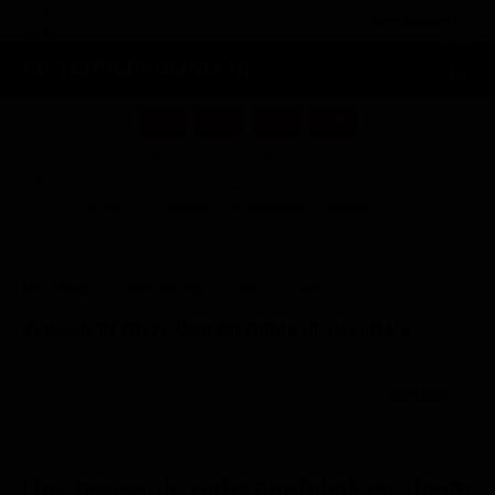
×
LADEN...
MIJN ACCOUNT
WATERPIJP-BONG.NL
01
07
43
58
DAGEN
UREN
MIN
SEC
Wegens vakantiedrukte en daardoor iets langere levertijd krijg
je nu 15% korting! Kortingscode: "VAKANTIE".
Home
Informatie over waterpijpen / shisha's
/
/
Hoe bewaar je waterpijptabak en steam stones?
ZOEKEN IN ONZE WIKI INFORMATIE PAGINA'S
ZOEKEN
Hoe bewaar je waterpijptabak en steam