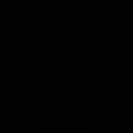
Silver Colored Hemp Leaf
Stash Box (8 x 11 cm
Gripper Acrylic Bong
Red
De Silver Colored Hemp
De Stash Box (8 
Leaf Gripper Acrylic Bong
Misses Red is ee
is door zijn handige
handige alumini
uitvoerig ideaal in
doosje voor wiet,
gebruik. Waarom? Aan de
sigaretten, jointje
onderkant is een speciaal
kruiden en andere
gripvormend ontwerp,
Dit doosje is voo
waardoor je de bong
een mooi Misses
stevig kunt…
print. Specificatie
Lengte:…
Wietpijpje - Spiral Design -
Groen
Cannabis Bees Ice B
Purple
Een wietpijpje kopen?
Eentje diet goed werkt,
De Cannabis Bee
praktisch is én ook nog
Bong - Purple is 