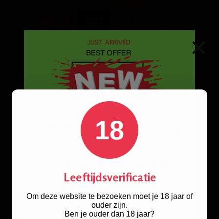
×
18
Waterpijp / shisha liefhebber opgelet!
Op dit moment bieden wij
een tijdelijke mooie
AANSTEKERGAS LIGHTER
Leeftijdsverificatie
korting.
GAS UNILITE 300ML
Om deze website te bezoeken moet je 18 jaar of
ouder zijn.
Doorgaan naar de kortingscode pagina?
Ben je ouder dan 18 jaar?