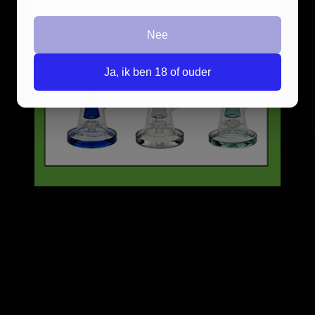
Ja
Nee
Nee
Dit is een tijdelijke aanbieding en wordt slechts één keer weergegeven.
Ja, ik ben 18 of ouder
SAND LEAF GLASS BONG
COMPACT TRANSPARANT
TIGHTPAC VACUUM
CONTAINER 0,29L CLEAR-
GROEN