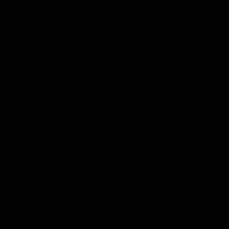
stones?
Waterpijptabak, fruittabak of steam stones (dampstenen)
zijn vochtig. Het is daarom belangrijk deze goed te
bewaren, zodanig dat het niet uitdroogt Maar hoe bewaar
je waterpijptabak of steam stones het beste?
Je kunt waterpijptabak / shishatabak / fruittabak is beste
bewaren in een seal bag, in een afgesloten bak of doos
bewaren op kamertemperatuur. Hoe minder lucht bij de
tabak / steam stones kan komen, hoe beter, omdat
daardoor de smaak langer behouden blijft. Het beste is
nog om het luchtdicht af te sluiten, of nog beter om het
vacuüm af te sluiten. Kijk daarom eens onder de
categorie
stash boxen
. Hier vind je diverse luchtdichte,
vacuüm afgesloten opbergdozen, zoals de
Tightpac
Vacuum Container
. (verkrijgbaar in meerdere kleuren)