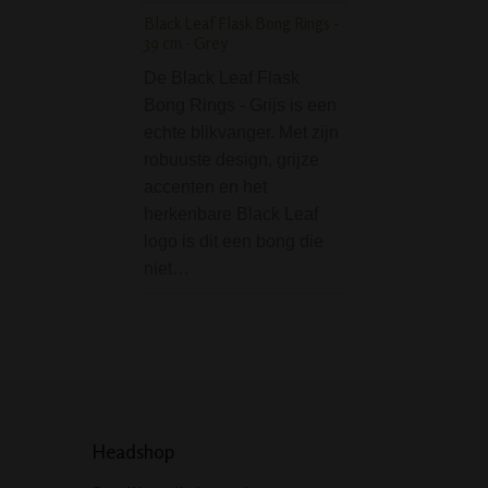
kunt…
Black Leaf Flask Bong Rings -
39 cm - Grey
D-SMOKE Matrix Gri
Parts 63 mm - Gold
De Black Leaf Flask
Bong Rings - Grijs is een
De D-SMOKE Mat
echte blikvanger. Met zijn
Grinder 4-Parts 6
robuuste design, grijze
Gold is een 4-del
accenten en het
metalen grinder v
herkenbare Black Leaf
fijnmalen van kru
logo is dit een bong die
rookwaren. Dankzi
niet…
ruime formaat va
de scherpe…
Headshop