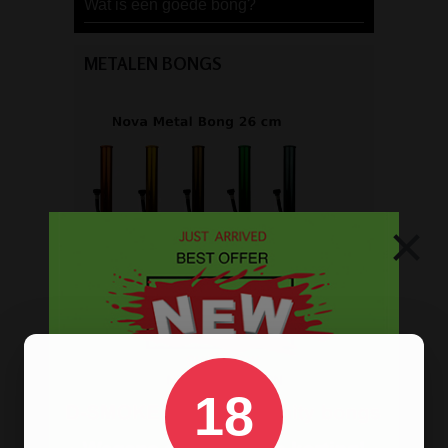
Wat is een goede bong?
METALEN BONGS
×
Op
18
zoek naar een
bong van metaal
? Wij