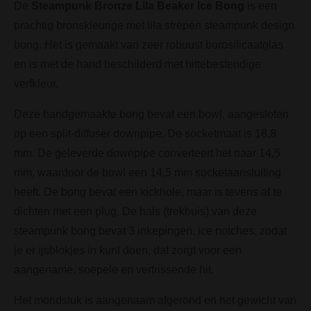
De
Steampunk Bronze Lila Beaker Ice Bong
is een
prachtig bronskleurige met lila strepen steampunk design
bong. Het is gemaakt van zeer robuust borosilicaatglas
en is met de hand beschilderd met hittebestendige
verfkleur.
Deze handgemaakte bong bevat een bowl, aangesloten
op een split-diffuser downpipe. De socketmaat is 18,8
mm. De geleverde downpipe converteert het naar 14,5
mm, waardoor de bowl een 14,5 mm socketaansluiting
heeft. De bong bevat een kickhole, maar is tevens af te
dichten met een plug. De hals (trekbuis) van deze
steampunk bong bevat 3 inkepingen, ice notches, zodat
je er ijsblokjes in kunt doen, dat zorgt voor een
aangename, soepele en verfrissende hit.
Het mondstuk is aangenaam afgerond en het gewicht van