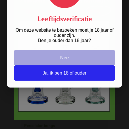
hebben ze! De oldschool metalen
bongs in 10 verschillende kleuren.
Leeftijdsverificatie
BONGS
Om deze website te bezoeken moet je 18 jaar of
ouder zijn.
Ben je ouder dan 18 jaar?
Acryl bongs
Bong schoonmaken
Nee
Glazen bongs
Ja, ik ben 18 of ouder
Precooler Ashcatcher bongs
Bamboe bongs
Freezable bongs
Ice bongs
Olie bongs & bubblers
Percolator bongs