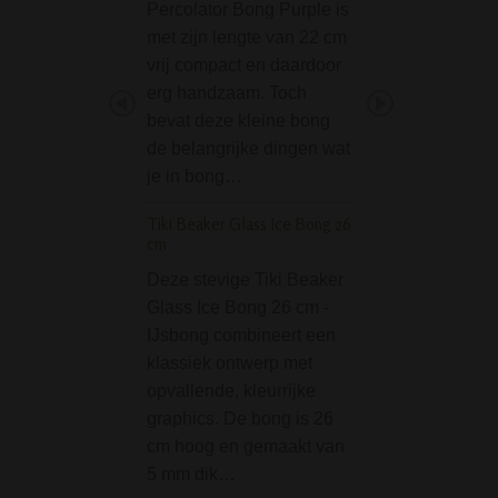
Percolator Bong Purple is
Rolling Papers K
met zijn lengte van 22 cm
lange vloei is ext
vrij compact en daardoor
langzaam brande
erg handzaam. Toch
ongebleekt en chl
bevat deze kleine bong
vrij. Een pakje be
de belangrijke dingen wat
standaard 33 vell
je in bong…
(gegomd). Specifi
Afmetingen: 108 
Tiki Beaker Glass Ice Bong 26
(King Size…
cm
Credit Card Grinder 
Deze stevige Tiki Beaker
Glass Ice Bong 26 cm -
De Credit Card Gr
IJsbong combineert een
420 is een handig
klassiek ontwerp met
grinder, zo groot 
opvallende, kleurrijke
bankpasje. Dit id
graphics. De bong is 26
formaat grinder pa
cm hoog en gemaakt van
portomenee, zoda
5 mm dik…
deze altijd makke