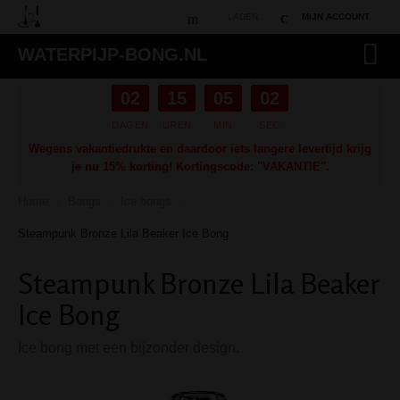
LADEN...
MIJN ACCOUNT
WATERPIJP-BONG.NL
02
15
05
01
DAGEN
UREN
MIN
SEC
Wegens vakantiedrukte en daardoor iets langere levertijd krijg
je nu 15% korting! Kortingscode: "VAKANTIE".
Home
Bongs
Ice bongs
/
/
/
Steampunk Bronze Lila Beaker Ice Bong
Steampunk Bronze Lila Beaker
Ice Bong
Ice bong met een bijzonder design.