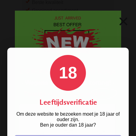
Beste kwaliteit
Groeiend assortiment
×
Snelle levering
Afleveren op afhaallocatie
Discreet betalen
Discreet verpakt
Nu
Gratis
verzenden vanaf
€49,
-
Gratis
artikel bij je bestelling
18
Veilig, makkelijk, betrouwbaar
Leeftijdsverificatie
Om deze website te bezoeken moet je 18 jaar of
ouder zijn.
Ben je ouder dan 18 jaar?