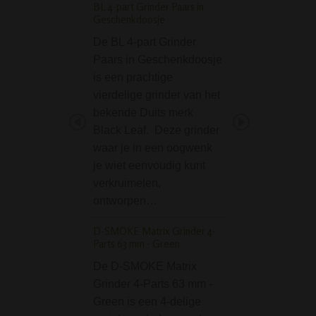
BL 4-part Grinder Paars in
SmoKing Lion Glass 
Geschenkdoosje
30 cm transparant
De BL 4-part Grinder
De SmoKing Lion
Paars in Geschenkdoosje
Ice Bong 30 cm h
is een prachtige
zeer goede prijs k
vierdelige grinder van het
verhouding. Zulk
bekende Duits merk
kwaliteit, en niet t
Black Leaf. Deze grinder
vergeten een war
waar je in een oogwenk
ijsbong, tegen zo
je wiet eenvoudig kunt
scherpe prijs. Dat
verkruimelen,
maakt…
ontworpen…
Clipper Mandala Na
Aansteker
D-SMOKE Matrix Grinder 4-
Parts 63 mm - Green
Mist je nog steed
De D-SMOKE Matrix
juiste vlam voor je
Grinder 4-Parts 63 mm -
bong? Met de Ma
Green is een 4-delige
navulbare aanste