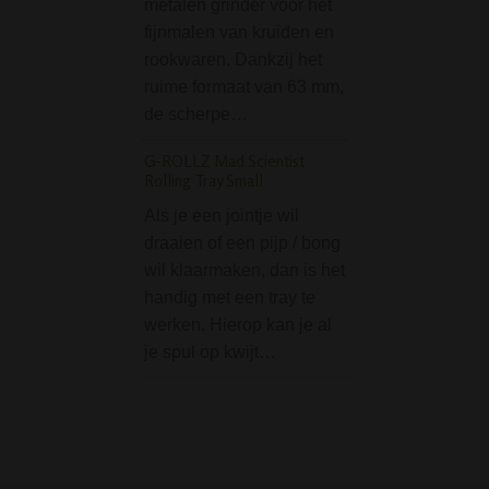
metalen grinder voor het
Clipper ben je go
fijnmalen van kruiden en
uitgerust en heb 
rookwaren. Dankzij het
goede joint / bon
ruime formaat van 63 mm,
aansteker…
de scherpe…
Sahbi Pumpkin Water
Twee slangen - Paar
G-ROLLZ Mad Scientist
Rolling Tray Small
De Sahbi Pumpki
Als je een jointje wil
Waterpijp – Paars
draaien of een pijp / bong
compacte, stijlvol
wil klaarmaken, dan is het
shisha die ondank
handig met een tray te
formaat uitsteken
werken. Hierop kan je al
rookprestaties lev
je spul op kwijt…
een hoogte van 2
deze waterpijp id
voor wie…