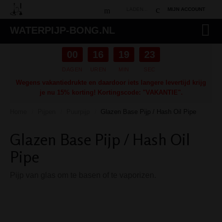
LADEN...
MIJN ACCOUNT
WATERPIJP-BONG.NL
00
16
19
22
DAGEN
UREN
MIN
SEC
Wegens vakantiedrukte en daardoor iets langere levertijd krijg
je nu 15% korting! Kortingscode: "VAKANTIE".
Home
Pijpen
Puurpijp
Glazen Base Pijp / Hash Oil Pipe
/
/
/
Glazen Base Pijp / Hash Oil
Pipe
Pijp van glas om te basen of te vaporizen.