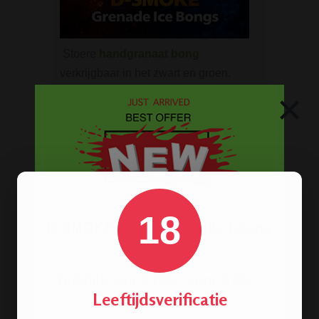
Stoere
handgranaat bong
verkrijgbaar in het zwart en groen.
×
ROOK BENODIGDHEDEN
Aanstekers
Asbakken
Stash boxen
Actieve kool
18
Dabbing Tools
Hemp Wick
Lange vloei & tips
Rolling Mixing Tray
Leeftijdsverificatie
Schoonmaak artikelen