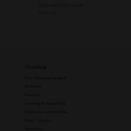
deze waterpijp ideaal
lengte van 12 cen
voor wie…
Een pijpje…
Headshop
Over Waterpijp-bong.nl
Bestellen
Betaling
Levering & verpakking
Algemene voorwaarden
Blog / Column
Vacatures