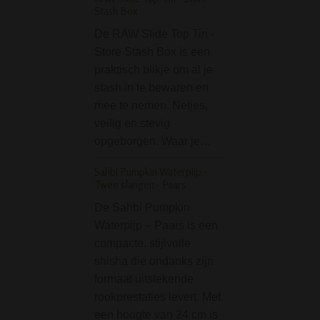
Stash Box
De MamaJah Wee
De RAW Slide Top Tin -
Bong 32 cm is w
Store Stash Box is een
een top bong van
praktisch blikje om al je
kunstenaar Mama
stash in te bewaren en
Gemaakt van rod
mee te nemen. Netjes,
Spaanse klei is d
veilig en stevig
keramieke bong 
opgeborgen. Waar je…
geweldige waterp
een natuurlijke 
Sahbi Pumpkin Waterpijp -
Twee slangen - Paars
Metallic Rainbow Gl
De Sahbi Pumpkin
De Metallic Rain
Waterpijp – Paars is een
Glass Pipe is een 
compacte, stijlvolle
puurpijpje van gla
shisha die ondanks zijn
waarvan de bowl
formaat uitstekende
metaal is. Uitgevo
rookprestaties levert. Met
de metallic olie r
een hoogte van 24 cm is
kleuren em heeft