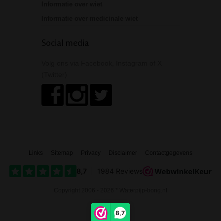
Informatie over wiet
Informatie over medicinale wiet
Social media
Volg ons via Facebook, Instagram of X
(Twitter)
Links
Sitemap
Privacy
Disclaimer
Contactgegevens
Copyright 2006 - 2026 * Waterpijp-bong.nl
8,7