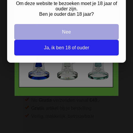
Om deze website te bezoeken moet je 18 jaar of
Grinders
ouder zijn.
Screens - Gaasjes - Zeefjes
Ben je ouder dan 18 jaar?
BESTELINFORMATIE
Nee
Scherpe prijzen
Ja, ik ben 18 of ouder
Beste kwaliteit
Groeiend assortiment
Snelle levering
Afleveren op afhaallocatie
Discreet betalen
Discreet verpakt
Nu
Gratis
verzenden vanaf
€49,
-
Gratis
artikel bij je bestelling
Veilig, makkelijk, betrouwbaar