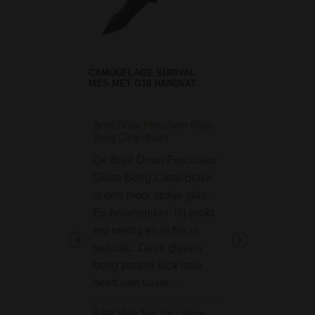
CAMOUFLAGE SURIVAL
MES MET G10 HANDVAT
Breit Drum Percolator Glass
Grinder Plain Sticke
Bong Clear/Black
parts metal
De Breit Drum Percolator
Mooie grinder van
Glass Bong Clear/Black
Deze grinder heef
is een mooi stukje glas.
magneetsluiting 
En belangrijker: hij rookt
bestaat uit twee d
erg prettig en is fijn in
Ideale grinder va
gebruik. Deze glazen
diameter van 50
bong zonder kick hole
je wiet te vermale
heeft een vaste…
MamaJah Weed Ice 
cm
RAW Slide Top Tin - Store