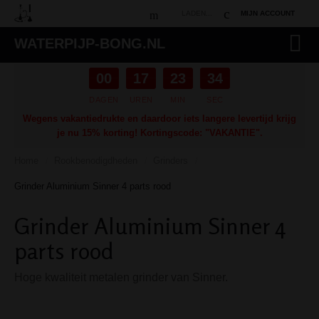
LADEN...
MIJN ACCOUNT
WATERPIJP-BONG.NL
00
17
23
33
DAGEN
UREN
MIN
SEC
Wegens vakantiedrukte en daardoor iets langere levertijd krijg
je nu 15% korting! Kortingscode: "VAKANTIE".
Home
Rookbenodigdheden
Grinders
/
/
/
Grinder Aluminium Sinner 4 parts rood
Grinder Aluminium Sinner 4
parts rood
Hoge kwaliteit metalen grinder van Sinner.