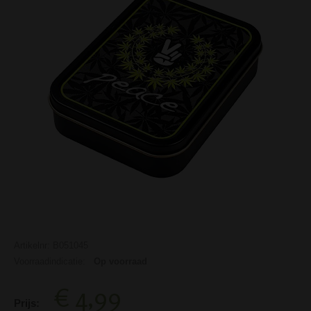
Artikelnr: B051045
Voorraadindicatie:
Op voorraad
€ 4,99
Prijs: