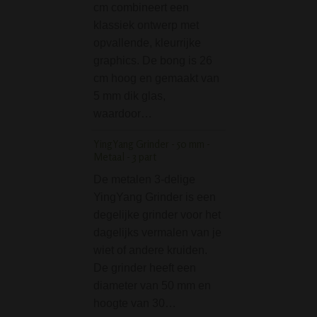
cm combineert een
Wil je een bong r
klassiek ontwerp met
maar er niet te ve
opvallende, kleurrijke
uit willen geven?
graphics. De bong is 26
is Greenline Ca
cm hoog en gemaakt van
Bong Compact is
5 mm dik glas,
ideale bong voor 
waardoor…
Deze Greenline 
heeft een…
YingYang Grinder - 50 mm -
Metaal - 3 part
MamaJah Medieval 
Pipe
De metalen 3-delige
YingYang Grinder is een
De MamaJah Med
degelijke grinder voor het
Mace Pipe is een
dagelijks vermalen van je
mooie (puur)pijp 
wiet of andere kruiden.
Mama Jah. Deze p
De grinder heeft een
gevormd als
diameter van 50 mm en
middeleeuws (geb
hoogte van 30…
wapen, net zoals 