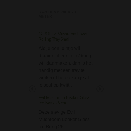
RAW HEMP WICK - 3
METER
G-ROLLZ Mushroom Lover
Clipper Classic Melt
Rolling Tray Small
Psycho Aansteker
Als je een jointje wil
De Clipper Class
draaien of een pijp / bong
Melting Psycho A
wil klaarmaken, dan is het
is een enorm fijne
handig met een tray te
aansteker met
werken. Hierop kan je al
psychedelische o
je spul op kwijt…
Clipper wie kent h
De aanstekers zij
Evil Mushroom Beaker Glass
robuust, gaan la
Ice Bong 26 cm
en zijn ideaal vo
Deze stevige Evil
Greenline Camo Pe
Mushroom Beaker Glass
Compact
Ice Bong 26