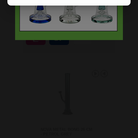
NOVA METAL BONG 26 CM
- PETROL GREY