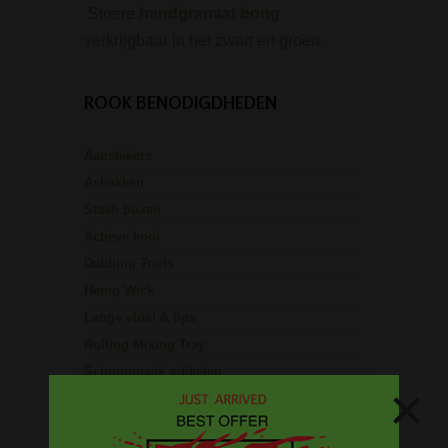
Stoere
handgranaat bong
verkrijgbaar in het zwart en groen.
ROOK BENODIGDHEDEN
Aanstekers
Asbakken
Stash boxen
Actieve kool
Dabbing Tools
Hemp Wick
Lange vloei & tips
Rolling Mixing Tray
Schoonmaak artikelen
×
Grinders
Screens - Gaasjes - Zeefjes