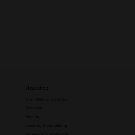
een mace bong v
bestaat. Zoals…
Headshop
Over Waterpijp-bong.nl
Bestellen
Betaling
Levering & verpakking
Algemene voorwaarden