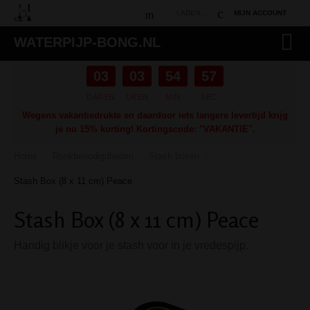
LADEN...
MIJN ACCOUNT
WATERPIJP-BONG.NL
03
03
54
56
DAGEN
UREN
MIN
SEC
Wegens vakantiedrukte en daardoor iets langere levertijd krijg
je nu 15% korting! Kortingscode: "VAKANTIE".
Home
Rookbenodigdheden
Stash boxen
/
/
/
Stash Box (8 x 11 cm) Peace
Stash Box (8 x 11 cm) Peace
Handig blikje voor je stash voor in je vredespijp.