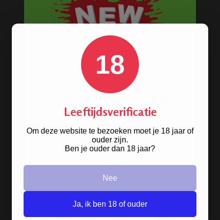
BESTELINFORMATIE
Scherpe prijzen
18
Beste kwaliteit
Groeiend assortiment
Snelle levering
Afleveren op afhaallocatie
Discreet betalen
Leeftijdsverificatie
Discreet verpakt
Om deze website te bezoeken moet je 18 jaar of
Nu
Gratis
verzenden vanaf
€49,
-
ouder zijn.
Gratis
artikel bij je bestelling
Ben je ouder dan 18 jaar?
Veilig, makkelijk, betrouwbaar
Nee
Ja, ik ben 18 of ouder